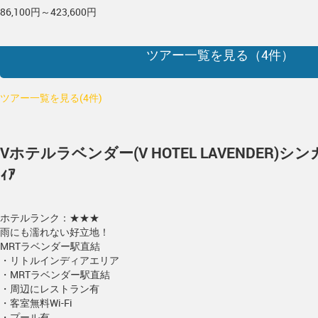
86,100円～423,600円
ツアー一覧を見る（
4
件）
ツアー一覧を見る(4件)
Vホテルラベンダー(V HOTEL LAVENDER)
シンガ
ｨｱ
ホテルランク：★★★
雨にも濡れない好立地！
MRTラベンダー駅直結
・リトルインディアエリア
・MRTラベンダー駅直結
・周辺にレストラン有
・客室無料Wi-Fi
・プール有