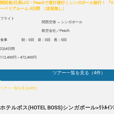
関西発/日系LCC・Peachで直行便行くシンガポール旅行！ 『
ーペリアルーム 4日間 （送迎無し）
フライト
関西空港 → シンガポール
航空会社／Peach
食事
朝：0回 昼：0回 夜：0回
2泊4日間
112,400円～472,400円
ツアー一覧を見る（
4
件）
ツアー一覧を見る(4件)
ホテルボス(HOTEL BOSS)
シンガポール>ﾘﾄﾙｲﾝﾃ