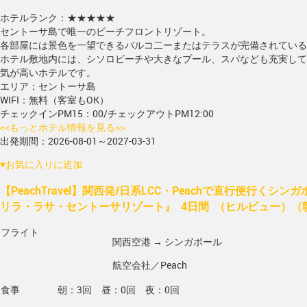
ホテルランク：★★★★★
セントーサ島で唯一のビーチフロントリゾート。
各部屋には景色を一望できるバルコ二ーまたはテラスが完備されている
ホテル敷地内には、シソロビーチや大きなプール、スパなども充実して
気が高いホテルです。
エリア：セントーサ島
WIFI：無料（客室もOK）
チェックインPM15：00/チェックアウトPM12:00
<<もっとホテル情報を見る>>
出発期間：2026-08-01～2027-03-31
♥
お気に入りに追加
【PeachTravel】関西発/日系LCC・Peachで直行便行くシ
リラ・ラサ・セントーサリゾート』 4日間 （ヒルビュー）（
フライト
関西空港 → シンガポール
航空会社／Peach
食事
朝：3回 昼：0回 夜：0回