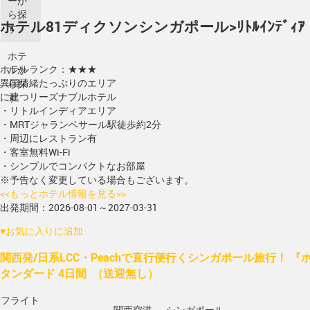
ーか
ら探
ホテル81ディクソン
シンガポール>ﾘﾄﾙｲﾝﾃﾞｨｱ
す
ホテ
ホテルランク：★★★
ルか
異国情緒たっぷりのエリア
ら探
に建つリーズナブルホテル
す
・リトルインディアエリア
・MRTジャランベサール駅徒歩約2分
・周辺にレストラン有
・客室無料Wi-Fi
・シンプルでコンパクトなお部屋
※予告なく変更している場合もございます。
<<もっとホテル情報を見る>>
出発期間：2026-08-01～2027-03-31
♥
お気に入りに追加
関西発/日系LCC・Peachで直行便行くシンガポール旅行！ 『
タンダード 4日間 （送迎無し）
フライト
関西空港 → シンガポール