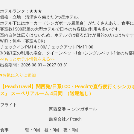
ホテルランク：★★★
価格・立地・清潔さを備えた3つ星ホテル。
ホテル下にはホーカー（シンガポール風屋台）がたくさんあり、食事に
客室数1500部屋の大型ホテルで日本のお客様の利用も多いです。
室内自体は広くはないため、ホテルでは寝るだけが目的の方にはおすす
WIFI：無料（客室もOK）
チェックインPM14：00/チェックアウトPM11:00
※3名1室の利用の場合、クイーンベット1台+シングルベット1台のお
<<もっとホテル情報を見る>>
出発期間：2026-08-01～2027-03-31
♥
お気に入りに追加
【PeachTravel】関西発/日系LCC・Peachで直行便行くシ
ス』 スーペリアルーム 4日間 （送迎無し）
フライト
関西空港 → シンガポール
航空会社／Peach
食事
朝：0回 昼：0回 夜：0回