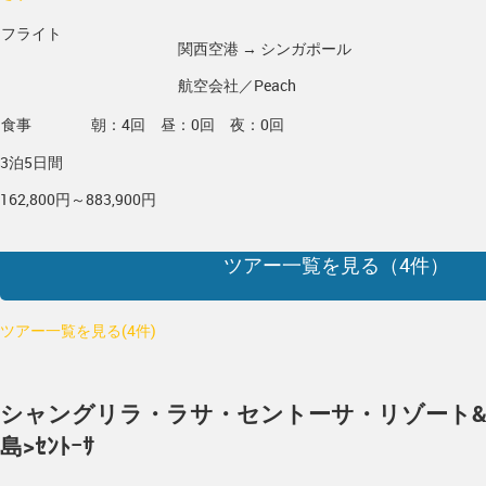
フライト
関西空港 → シンガポール
航空会社／Peach
食事
朝：4回 昼：0回 夜：0回
3泊5日間
162,800円～883,900円
ツアー一覧を見る（
4
件）
ツアー一覧を見る(4件)
シャングリラ・ラサ・セントーサ・リゾート
島>ｾﾝﾄｰｻ