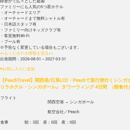
緑豊かで広々とした庭園
ファミリーにも人気の5つ星ホテル
・オーチャードエリア
・オーチャードまで無料シャトル有
・日本語スタッフ有
・ファミリー向けキッズクラブ有
・客室無料Wi-Fi
・プール有
※予告なく変更している場合もございます。
<<もっとホテル情報を見る>>
出発期間：2026-08-01～2027-03-31
♥
お気に入りに追加
【PeachTravel】関西発/日系LCC・Peachで直行便行くシ
リラホテル・シンガポール』 タワーウィング 4日間 （朝食
フライト
関西空港 → シンガポール
航空会社／Peach
食事
朝：3回 昼：0回 夜：0回