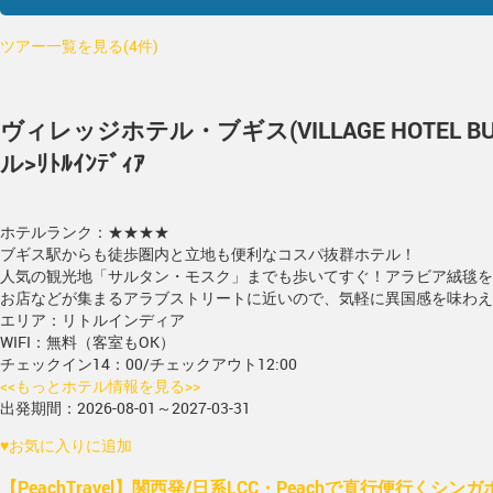
ツアー一覧を見る(4件)
ヴィレッジホテル・ブギス(VILLAGE HOTEL BUG
ル>ﾘﾄﾙｲﾝﾃﾞｨｱ
ホテルランク：★★★★
ブギス駅からも徒歩圏内と立地も便利なコスパ抜群ホテル！
人気の観光地「サルタン・モスク」までも歩いてすぐ！アラビア絨毯を
お店などが集まるアラブストリートに近いので、気軽に異国感を味わえ
エリア：リトルインディア
WIFI：無料（客室もOK）
チェックイン14：00/チェックアウト12:00
<<もっとホテル情報を見る>>
出発期間：2026-08-01～2027-03-31
♥
お気に入りに追加
【PeachTravel】関西発/日系LCC・Peachで直行便行くシ