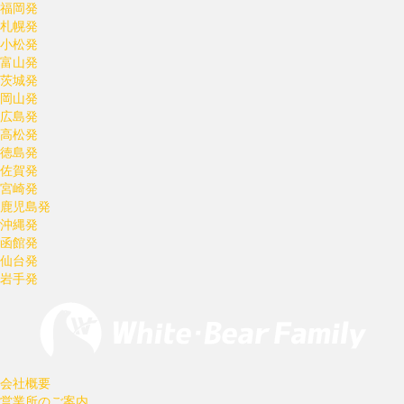
福岡発
札幌発
小松発
富山発
茨城発
岡山発
広島発
高松発
徳島発
佐賀発
宮崎発
鹿児島発
沖縄発
函館発
仙台発
岩手発
会社概要
営業所のご案内