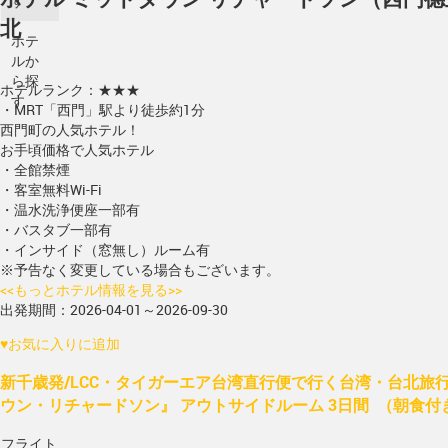
す
北
ホテ
ルか
ら探
ホテルランク：★★★
す
・MRT「西門」駅より徒歩約1分
西門町の人気ホテル！
お手頃価格で人気ホテル
・全館禁煙
・客室無料Wi-Fi
・温水洗浄便座一部有
・バスタブ一部有
・インサイド（窓無し）ルーム有
※予告なく変更している場合もございます。
<<もっとホテル情報を見る>>
出発期間：2026-04-01～2026-09-30
♥
お気に入りに追加
新千歳発/LCC・タイガーエア台湾直行便で行く台湾・台北旅
ウン・リチャードソン』 アウトサイドルーム 3日間 （朝食
フライト