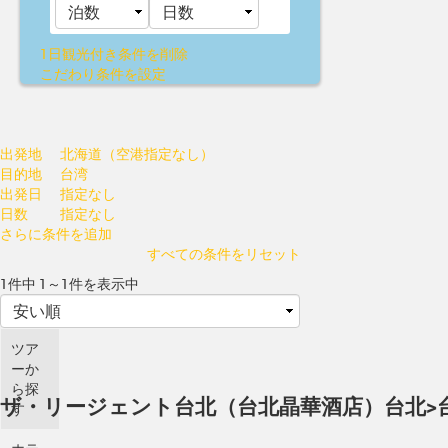
1日観光付き
条件を削除
こだわり条件を設定
出発地
北海道（空港指定なし）
目的地
台湾
出発日
指定なし
日数
指定なし
さらに条件を追加
すべての条件をリセット
1件中 1～1件を表示中
ツア
ーか
ら探
ザ・リージェント台北（台北晶華酒店）
台北>
す