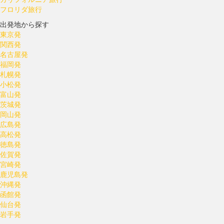
フロリダ旅行
出発地から探す
東京発
関西発
名古屋発
福岡発
札幌発
小松発
富山発
茨城発
岡山発
広島発
高松発
徳島発
佐賀発
宮崎発
鹿児島発
沖縄発
函館発
仙台発
岩手発