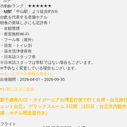
ホテ
ホテルランク：★★★★★★
ルか
・MRT「中山駅」より徒歩約5分
ら探
台北を代表する老舗ホテル
す
朝食の美味しさにも定評有！
・全館禁煙
・客室無料Wi-Fi
・プール有（屋外）
・浴室・トイレ別
・温水洗浄便座有
・日本語スタッフ有
※日本語スタッフは常駐ではない場合もございます。
※予告なく変更している場合もございます。
<<もっとホテル情報を見る>>
出発期間：2026-04-01～2026-09-30
♥
お気に入りに追加
新千歳発/LCC・タイガーエア台湾直行便で行く台湾・台北旅行
ェント台北』 デラックスルーム 3日間 （2日目：台北市内観
港⇔ホテル間送迎付き）
フライト