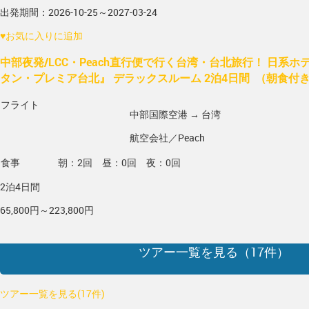
出発期間：2026-10-25～2027-03-24
♥
お気に入りに追加
中部夜発/LCC・Peach直行便で行く台湾・台北旅行！ 日系
タン・プレミア台北』 デラックスルーム 2泊4日間 （朝食付
フライト
中部国際空港 → 台湾
航空会社／Peach
食事
朝：2回 昼：0回 夜：0回
2泊4日間
65,800円～223,800円
ツアー一覧を見る（
17
件）
ツアー一覧を見る(17件)