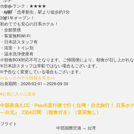
ホテ
ホテルランク：★★★★
ルか
・MRT「忠孝新生」駅より徒歩約1分
ら探
2021年オープン！
す
初めてでも安心の日系ホテル！
・全館禁煙
・客室無料Wi-Fi
・日本語スタッフ有
・浴室・トイレ別
・温水洗浄便座有
※朝食BOX対応不可となります。ご帰国便により、朝食が召し上がれ
※日本語スタッフは常駐ではない場合もございます。
※予告なく変更している場合もございます。
<<もっとホテル情報を見る>>
出発期間：2026-02-01～2026-09-30
♥
お気に入りに追加
中部夜発/LCC・Peach直行便で行く台湾・台北旅行！ 日系
―台北』 2泊4日間 （朝食付き）（送迎無し）
フライト
中部国際空港 → 台湾