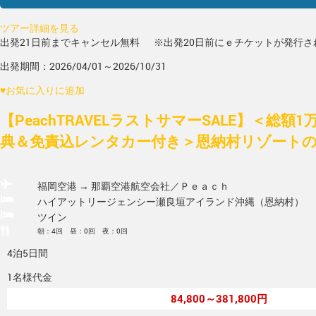
ツアー詳細を見る
出発21日前までキャンセル無料
※出発20日前にｅチケットが発行さ
出発期間：2026/04/01～2026/10/31
♥
お気に入りに追加
【PeachTRAVELラストサマーSALE】＜総額
典＆免責込レンタカー付き＞恩納村リゾートの美
福岡空港 → 那覇空港
航空会社／Ｐｅａｃｈ
ハイアットリージェンシー瀬良垣アイランド沖縄（恩納村）
ツイン
朝：4回 昼：0回 夜：0回
4泊5日間
1名様代金
84,800～381,800円