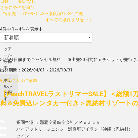
日数
指定なし
さらに条件を追加
宿泊先：ﾊｲｱｯﾄﾘｰｼﾞｪﾝｼｰ瀬良垣ｱｲﾗﾝﾄﾞ沖縄
すべての条件をリセット
4件中 1～4件を表示中
ツア
ーか
出発21日前までキャンセル無料
※出発20日前にｅチケットが発行さ
ら探
す
出発期間：2026/04/01～2026/10/31
ホテ
♥
お気に入りに追加
ルか
【PeachTRAVELラストサマーSALE】＜総額
ら探
す
典＆免責込レンタカー付き＞恩納村リゾートの美
福岡空港 → 那覇空港
航空会社／Ｐｅａｃｈ
ハイアットリージェンシー瀬良垣アイランド沖縄（恩納村）
ツイン