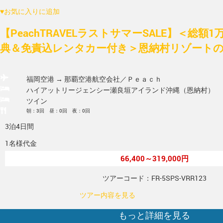
♥
お気に入りに追加
【PeachTRAVELラストサマーSALE】＜総額
典＆免責込レンタカー付き＞恩納村リゾートの美
福岡空港 → 那覇空港
航空会社／Ｐｅａｃｈ
ハイアットリージェンシー瀬良垣アイランド沖縄（恩納村）
ツイン
朝：3回 昼：0回 夜：0回
3泊4日間
1名様代金
66,400～319,000円
ツアーコード：FR-5SPS-VRR123
ツアー内容を見る
もっと詳細を見る