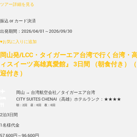
ツアー詳細を見る
振込 or カード決済
出発期間：2026/04/01～2026/09/30
♥
お気に入りに追加
岡山発/LCC・タイガーエア台湾で行く台湾・
ィスイーツ高雄真愛館』 3日間 （朝食付き）
迎付き）
岡山 → 台湾
航空会社／タイガーエア台湾
CITY SUITES CHENAI（高雄）
ホテルランク：★★★★
朝：2回 昼：0回 夜：0回
2泊3日間
1名様代金
57,600円～96,600円