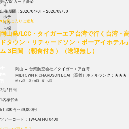
振込 or カード決済
す
出発期間：2026/04/01～2026/09/30
ホテ
♥
お気に入りに追加
ルか
ら探
岡山発/LCC・タイガーエア台湾で行く台湾・
す
ドタウン・リチャードソン・ボーアイホテル』
ム 3日間 （朝食付き）（送迎無し）
岡山 → 台湾
航空会社／タイガーエア台湾
MIDTOWN RICHARDSON BOAI（高雄）
ホテルランク：★★★
朝：2回 昼：0回 夜：0回
2泊3日間
1名様代金
51,800円～89,000円
ツアーコード：TW-6AIT-K10400
ツアー内容を見る