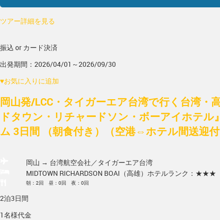
ツアー詳細を見る
振込 or カード決済
出発期間：2026/04/01～2026/09/30
♥
お気に入りに追加
岡山発/LCC・タイガーエア台湾で行く台湾・
ドタウン・リチャードソン・ボーアイホテル』
ム 3日間 （朝食付き）（空港⇔ホテル間送迎
岡山 → 台湾
航空会社／タイガーエア台湾
MIDTOWN RICHARDSON BOAI（高雄）
ホテルランク：★★★
朝：2回 昼：0回 夜：0回
2泊3日間
1名様代金