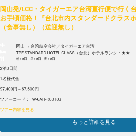
岡山発/LCC・タイガーエア台湾直行便で行く
お手頃価格！『台北市内スタンダードクラスホ
（食事無し）（送迎無し）
岡山 → 台湾
航空会社／タイガーエア台湾
TPE STANDARD HOTEL CLASS（台北）
ホテルランク：★★
朝：0回 昼：0回 夜：0回
2泊3日間
1名様代金
57,400円～67,600円
ツアーコード：TW-6AIT-K03103
ツアー内容を見る
もっと詳細を見る