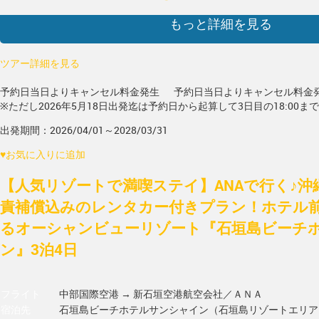
もっと詳細を見る
ツアー詳細を見る
予約日当日よりキャンセル料金発生
予約日当日よりキャンセル料金
※ただし2026年5月18日出発迄は予約日から起算して3日目の18:00ま
出発期間：2026/04/01～2028/03/31
♥
お気に入りに追加
【人気リゾートで満喫ステイ】ANAで行く♪沖
責補償込みのレンタカー付きプラン！ホテル
るオーシャンビューリゾート『石垣島ビーチ
ン』3泊4日
フライト
中部国際空港 → 新石垣空港
航空会社／ＡＮＡ
宿泊先
石垣島ビーチホテルサンシャイン（石垣島リゾートエリア