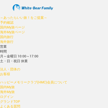
～あったらいい旅！をご提案～
予約確認
国内My旅ページ
海外My旅ページ
国内旅行
海外旅行
営業
時間
月～金曜日 10:00～17:00
土・日・祝日 休業
法人・団体の
お客様
ハッピーメモリークラブ(HMC)会員について
国内My旅
海外My旅
ログイン
グランドTOP
よくある質問