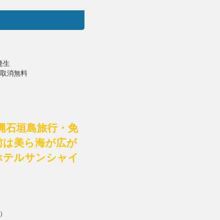
発生
で取消無料
縄石垣島旅行・免
前は美ら海が広が
ホテルサンシャイ
）