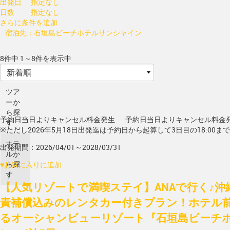
出発日
指定なし
日数
指定なし
さらに条件を追加
宿泊先：石垣島ビーチホテルサンシャイン
8件中 1～8件を表示中
ツア
ーか
ら探
予約日当日よりキャンセル料金発生
予約日当日よりキャンセル料金
す
※ただし2026年5月18日出発迄は予約日から起算して3日目の18:00ま
ホテ
出発期間：2026/04/01～2028/03/31
ルか
ら探
♥
お気に入りに追加
す
【人気リゾートで満喫ステイ】ANAで行く♪沖
責補償込みのレンタカー付きプラン！ホテル
るオーシャンビューリゾート『石垣島ビーチ