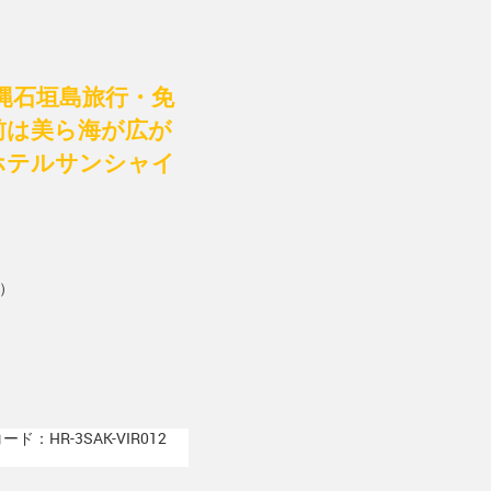
縄石垣島旅行・免
前は美ら海が広が
ホテルサンシャイ
）
ド：HR-3SAK-VIR012