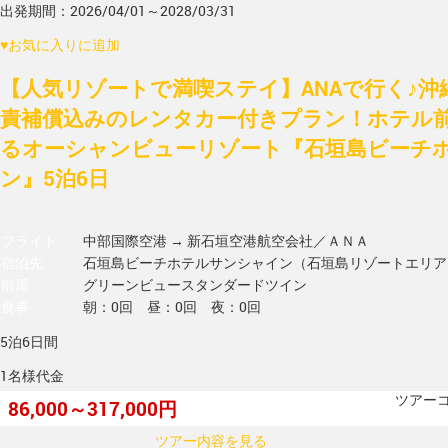
出発期間：2026/04/01～2028/03/31
♥
お気に入りに追加
【人気リゾートで満喫ステイ】ANAで行く♪沖
責補償込みのレンタカー付きプラン！ホテル
るオーシャンビューリゾート『石垣島ビーチ
ン』5泊6日
フライト
中部国際空港 → 新石垣空港
航空会社／ＡＮＡ
宿泊先
石垣島ビーチホテルサンシャイン（石垣島リゾートエリア
部屋
グリーンビュースタンダードツイン
食事
朝：0回 昼：0回 夜：0回
5泊6日間
1名様代金
ツアーコー
86,000～317,000円
ツアー内容を見る