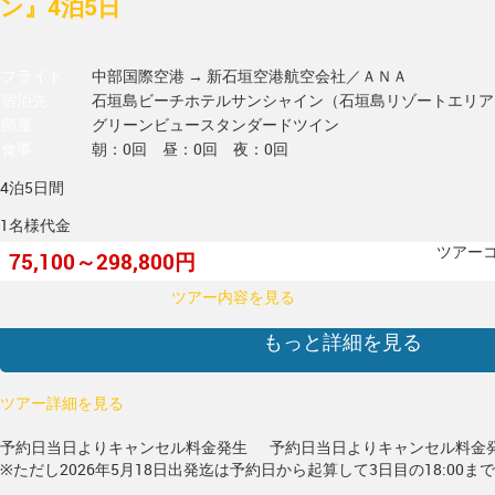
ン』4泊5日
フライト
中部国際空港 → 新石垣空港
航空会社／ＡＮＡ
宿泊先
石垣島ビーチホテルサンシャイン（石垣島リゾートエリア
部屋
グリーンビュースタンダードツイン
食事
朝：0回 昼：0回 夜：0回
4泊5日間
1名様代金
ツアーコー
75,100～298,800円
ツアー内容を見る
もっと詳細を見る
ツアー詳細を見る
予約日当日よりキャンセル料金発生
予約日当日よりキャンセル料金
※ただし2026年5月18日出発迄は予約日から起算して3日目の18:00ま