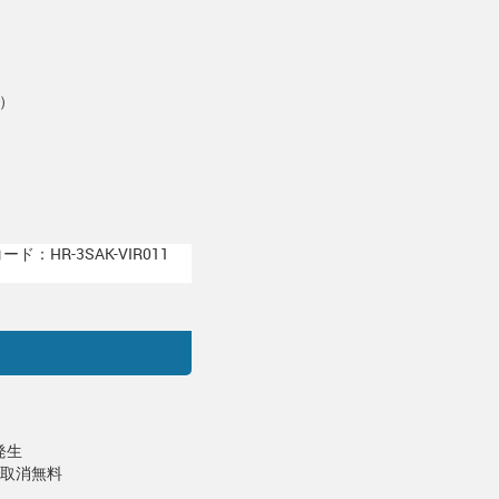
）
ド：HR-3SAK-VIR011
発生
で取消無料