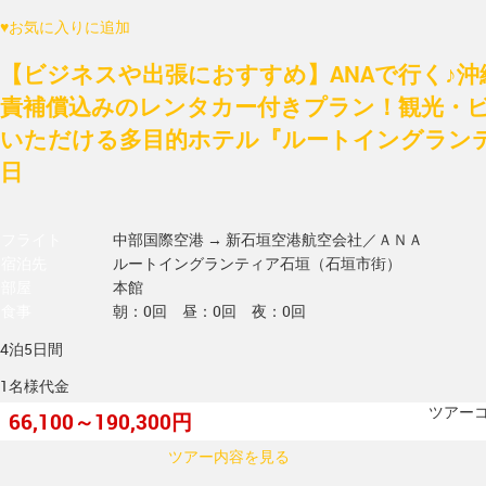
♥
お気に入りに追加
【ビジネスや出張におすすめ】ANAで行く♪沖
責補償込みのレンタカー付きプラン！観光・
いただける多目的ホテル『ルートイングランテ
日
フライト
中部国際空港 → 新石垣空港
航空会社／ＡＮＡ
宿泊先
ルートイングランティア石垣（石垣市街）
部屋
本館
食事
朝：0回 昼：0回 夜：0回
4泊5日間
1名様代金
ツアーコー
66,100～190,300円
ツアー内容を見る