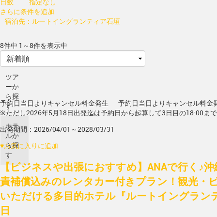
日数
指定なし
さらに条件を追加
宿泊先：ルートイングランティア石垣
8件中 1～8件を表示中
ツア
ーか
ら探
予約日当日よりキャンセル料金発生
予約日当日よりキャンセル料金
す
※ただし2026年5月18日出発迄は予約日から起算して3日目の18:00ま
ホテ
出発期間：2026/04/01～2028/03/31
ルか
ら探
♥
お気に入りに追加
す
【ビジネスや出張におすすめ】ANAで行く♪沖
責補償込みのレンタカー付きプラン！観光・
いただける多目的ホテル『ルートイングランテ
日