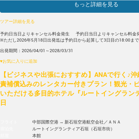
もっと詳細を見る
ツアー詳細を見る
予約日当日よりキャンセル料金発生
予約日当日よりキャンセル料金
※ただし2026年5月18日出発迄は予約日から起算して3日目の18:00ま
出発期間：2026/04/01～2028/03/31
♥
お気に入りに追加
【ビジネスや出張におすすめ】ANAで行く♪沖
責補償込みのレンタカー付きプラン！観光・
いただける多目的ホテル『ルートイングランテ
日
フライト
中部国際空港 → 新石垣空港
航空会社／ＡＮＡ
宿泊先
ルートイングランティア石垣（石垣市街）
部屋
本館