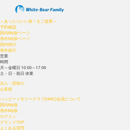
～あったらいい旅！をご提案～
予約確認
国内My旅ページ
海外My旅ページ
国内旅行
海外旅行
営業
時間
月～金曜日 10:00～17:00
土・日・祝日 休業
法人・団体の
お客様
ハッピーメモリークラブ(HMC)会員について
国内My旅
海外My旅
ログイン
グランドTOP
よくある質問