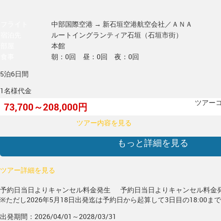
フライト
中部国際空港 → 新石垣空港
航空会社／ＡＮＡ
宿泊先
ルートイングランティア石垣（石垣市街）
部屋
本館
食事
朝：0回 昼：0回 夜：0回
5泊6日間
1名様代金
ツアーコー
73,700～208,000円
ツアー内容を見る
もっと詳細を見る
ツアー詳細を見る
予約日当日よりキャンセル料金発生
予約日当日よりキャンセル料金
※ただし2026年5月18日出発迄は予約日から起算して3日目の18:00ま
出発期間：2026/04/01～2028/03/31