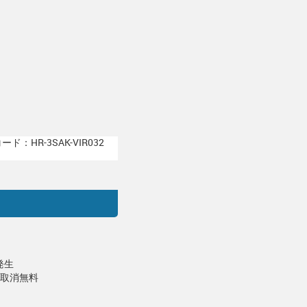
ド：HR-3SAK-VIR032
発生
で取消無料