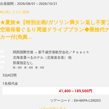
出発期間：2026/08/01～2026/10/21
♥
お気に入りに追加
★夏旅★【特別企画/ガソリン満タン返し不要
空港発着ぐるり周遊ドライブプラン◆乗捨代ナ
カー付(免責...
関西国際空港 → 新千歳空港
航空会社／Ｐｅａｃｈ
北海道選べるホテル（北海道全道） 他
部屋指定なし
朝：0回 昼：0回 夜：0回
3泊4日間
1名様代金
41,400～189,500円
ツアーコード：EH-6KPA-LSR203
ツアー内容を見る