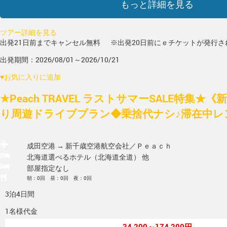
もっと詳細を見る
ツアー詳細を見る
出発21日前までキャンセル無料
※出発20日前にｅチケットが発行さ
出発期間：2026/08/01～2026/10/21
♥
お気に入りに追加
★Peach TRAVEL ラストサマーSALE特集
り周遊ドライブプラン◆乗捨代ナシ♪滞在中レンタ
成田空港 → 新千歳空港
航空会社／Ｐｅａｃｈ
北海道選べるホテル（北海道全道） 他
部屋指定なし
朝：0回 昼：0回 夜：0回
3泊4日間
1名様代金
34,200～174,200円