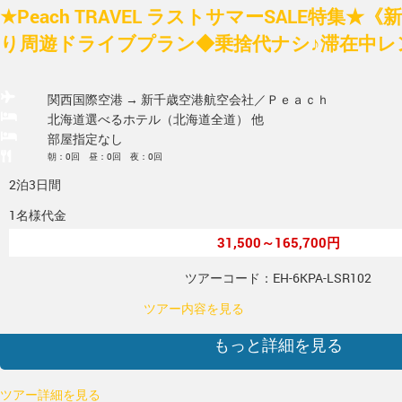
★Peach TRAVEL ラストサマーSALE特集
り周遊ドライブプラン◆乗捨代ナシ♪滞在中レンタ
関西国際空港 → 新千歳空港
航空会社／Ｐｅａｃｈ
北海道選べるホテル（北海道全道） 他
部屋指定なし
朝：0回 昼：0回 夜：0回
2泊3日間
1名様代金
31,500～165,700円
ツアーコード：EH-6KPA-LSR102
ツアー内容を見る
もっと詳細を見る
ツアー詳細を見る