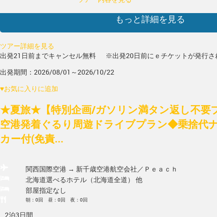
もっと詳細を見る
ツアー詳細を見る
出発21日前までキャンセル無料
※出発20日前にｅチケットが発行さ
出発期間：2026/08/01～2026/10/22
♥
お気に入りに追加
★夏旅★【特別企画/ガソリン満タン返し不要
空港発着ぐるり周遊ドライブプラン◆乗捨代ナ
カー付(免責...
関西国際空港 → 新千歳空港
航空会社／Ｐｅａｃｈ
北海道選べるホテル（北海道全道） 他
部屋指定なし
朝：0回 昼：0回 夜：0回
2泊3日間