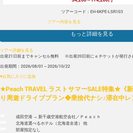
ツアーコード：EH-6KPE-LSR103
ツアー内容を見る
もっと詳細を見る
ツアー詳細を見る
出発21日前までキャンセル無料
※出発20日前にｅチケットが発行さ
出発期間：2026/08/01～2026/10/22
♥
お気に入りに追加
★Peach TRAVEL ラストサマーSALE特集
り周遊ドライブプラン◆乗捨代ナシ♪滞在中レンタ
成田空港 → 新千歳空港
航空会社／Ｐｅａｃｈ
北海道選べるホテル（北海道全道） 他
部屋指定なし