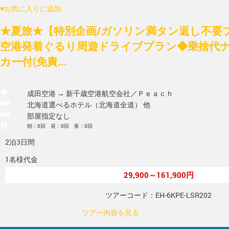
♥
お気に入りに追加
★夏旅★【特別企画/ガソリン満タン返し不要
空港発着ぐるり周遊ドライブプラン◆乗捨代ナ
カー付(免責...
成田空港 → 新千歳空港
航空会社／Ｐｅａｃｈ
北海道選べるホテル（北海道全道） 他
部屋指定なし
朝：0回 昼：0回 夜：0回
2泊3日間
1名様代金
29,900～161,900円
ツアーコード：EH-6KPE-LSR202
ツアー内容を見る