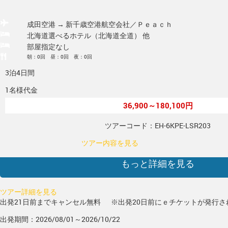
成田空港 → 新千歳空港
航空会社／Ｐｅａｃｈ
北海道選べるホテル（北海道全道） 他
部屋指定なし
朝：0回 昼：0回 夜：0回
3泊4日間
1名様代金
36,900～180,100円
ツアーコード：EH-6KPE-LSR203
ツアー内容を見る
もっと詳細を見る
ツアー詳細を見る
出発21日前までキャンセル無料
※出発20日前にｅチケットが発行さ
出発期間：2026/08/01～2026/10/22