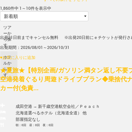
1,860件中 1～10件を表示中
ツア
ーか
出発21日前までキャンセル無料
※出発20日前にｅチケットが発行さ
ら探
す
出発期間：2026/08/01～2026/10/31
ホテ
♥
お気に入りに追加
ルか
★夏旅★【特別企画/ガソリン満タン返し不要
ら探
す
空港発着ぐるり周遊ドライブプラン◆乗捨代ナ
カー付(免責...
成田空港 → 新千歳空港
航空会社／Ｐｅａｃｈ
北海道選べるホテル（北海道全道） 他
部屋指定なし
朝：0回 昼：0回 夜：0回