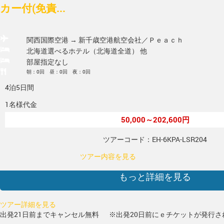
カー付(免責...
関西国際空港 → 新千歳空港
航空会社／Ｐｅａｃｈ
北海道選べるホテル（北海道全道） 他
部屋指定なし
朝：0回 昼：0回 夜：0回
4泊5日間
1名様代金
50,000～202,600円
ツアーコード：EH-6KPA-LSR204
ツアー内容を見る
もっと詳細を見る
ツアー詳細を見る
出発21日前までキャンセル無料
※出発20日前にｅチケットが発行さ