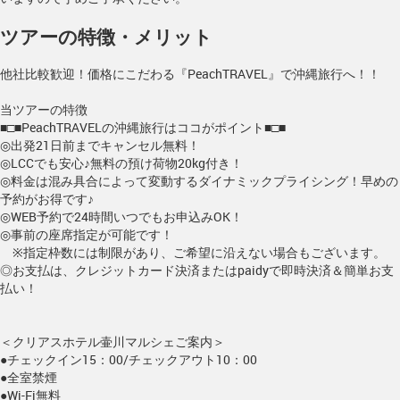
ツアーの特徴・メリット
他社比較歓迎！価格にこだわる『PeachTRAVEL』で沖縄旅行へ！！
当ツアーの特徴
■□■PeachTRAVELの沖縄旅行はココがポイント■□■
◎出発21日前までキャンセル無料！
◎LCCでも安心♪無料の預け荷物20kg付き！
◎料金は混み具合によって変動するダイナミックプライシング！早めの
予約がお得です♪
◎WEB予約で24時間いつでもお申込みOK！
◎事前の座席指定が可能です！
※指定枠数には制限があり、ご希望に沿えない場合もございます。
◎お支払は、クレジットカード決済またはpaidyで即時決済＆簡単お支
払い！
＜クリアスホテル壷川マルシェご案内＞
●チェックイン15：00/チェックアウト10：00
●全室禁煙
●Wi-Fi無料