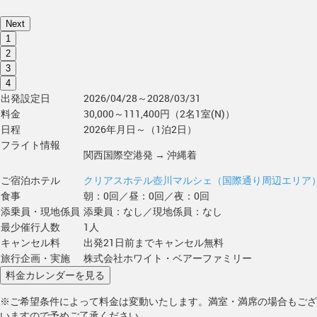
Next
1
2
3
4
出発設定日
2026/04/28～2028/03/31
料金
30,000～111,400円（2名1室(N)）
日程
2026年月日～（1泊2日）
フライト情報
関西国際空港発 → 沖縄着
ご宿泊ホテル
クリアスホテル壺川マルシェ（国際通り周辺エリア
食事
朝：0回／昼：0回／夜：0回
添乗員・現地係員
添乗員：なし／現地係員：なし
最少催行人数
1人
キャンセル料
出発21日前までキャンセル無料
旅行企画・実施
株式会社ホワイト・ベアーファミリー
※ご希望条件によって料金は変動いたします。満室・満席の場合もござ
いますので予めご了承ください。