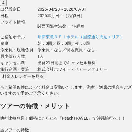
4
出発設定日
2026/04/28～2028/03/31
日程
2026年月日～（2泊3日）
フライト情報
関西国際空港発 → 沖縄着
ご宿泊ホテル
那覇東急ＲＥＩホテル（国際通り周辺エリア）
食事
朝：0回／昼：0回／夜：0回
添乗員・現地係員
添乗員：なし／現地係員：なし
最少催行人数
1人
キャンセル料
出発21日前までキャンセル無料
旅行企画・実施
株式会社ホワイト・ベアーファミリー
※ご希望条件によって料金は変動いたします。満室・満席の場合もござ
いますので予めご了承ください。
ツアーの特徴・メリット
他社比較歓迎！価格にこだわる『PeachTRAVEL』で沖縄旅行へ！！
当ツアーの特徴