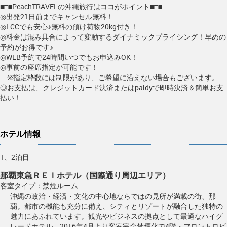
■□■PeachTRAVELの沖縄旅行はココがポイント■□■
◎出発21日前までキャンセル無料！
◎LCCでも安心♪無料の預け荷物20kg付き！
◎料金は混み具合によって変動するダイナミックプライシング！早めの
予約がお得です♪
◎WEB予約で24時間いつでもお申込みOK！
◎事前の座席指定が可能です！
※指定枠数には制限があり、ご希望に沿えない場合もございます。
◎お支払は、クレジットカード決済またはpaidyで即時決済＆簡単お支
払い！
ホテル情報
1、2泊目
那覇東急ＲＥＩホテル（国際通り周辺エリア）
客室タイプ：禁煙ルーム
沖縄の政治・経済・文化の中心地ならではの見所が満載の街、那
覇。都市の機能も充分に備え、シティとリゾートが融合した独特の
魅力にあふれています。観光やビジネスの拠点として最適なハイグ
レードホテル。2016年4月より客室完全禁煙化で4階・フロントロビ