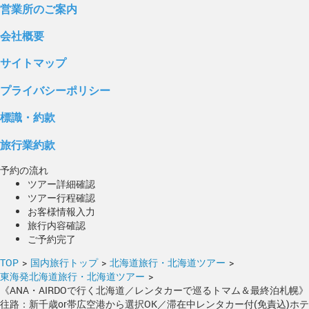
営業所のご案内
会社概要
サイトマップ
プライバシーポリシー
標識・約款
旅行業約款
予約の流れ
ツアー詳細確認
ツアー行程確認
お客様情報入力
旅行内容確認
ご予約完了
TOP
>
国内旅行トップ
>
北海道旅行・北海道ツアー
>
東海発北海道旅行・北海道ツアー
>
《ANA・AIRDOで行く北海道／レンタカーで巡るトマム＆最終泊札幌》
往路：新千歳or帯広空港から選択OK／滞在中レンタカー付(免責込)ホテ