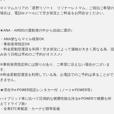
※トマムエリアの「星野リゾート リゾナーレトマム」ご宿泊ご希望の
場合は、電話orメールにて空き状況とご料金をお問合せください。
★ANA・AIRDOの運航便の中から自由に選択♪
・ANA便ならマイル積算OK
・事前座席指定OK
・料金変動型運賃を利用！空き状況によって価格が大きく異なる為、混
み合う日程は早めのご予約がオススメ♪
※事前座席指定枠には限りがあり、ご希望に沿えない場合がございま
す。
※料金変動型運賃を利用している為、お電話でのご予約は承ることがで
きません。
★滞在中e-POWER指定レンタカー付（ノートe-POWER等）
ハイブリッド車に比べて圧倒的な燃費性能を誇るe-POWERで燃費を抑
えてドライブ旅♪
・全車ETC車載器・カーナビ標準装備