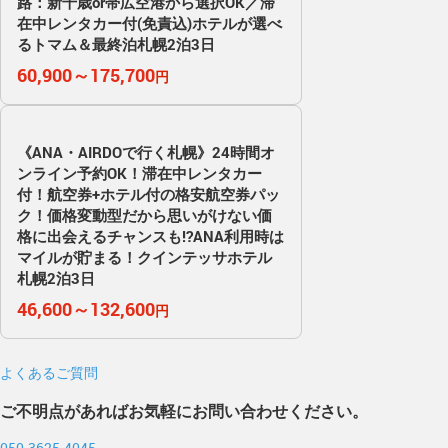
路：新千歳or帯広空港から選択OK／滞
在中レンタカー付(免責込)ホテルが選べ
るトマム＆最終泊札幌2泊3日
60,900～175,700
円
《ANA・AIRDOで行く札幌》24時間オ
ンライン予約OK！滞在中レンタカー
付！航空券+ホテル付の格安航空券パッ
ク！価格変動型だから思いがけない価
格に出会えるチャンスも!?ANA利用時は
マイルが貯まる！クインテッサホテル
札幌2泊3日
46,600～132,600
円
よくあるご質問
ご不明点があればお気軽にお問い合わせください。
050-3625-4045