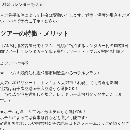
※ご希望条件によって料金は変動いたします。満室・満席の場合もござ
いますので予めご了承ください。
ツアーの特徴・メリット
【ANA利用名古屋発でトマム、札幌に宿泊するレンタカー付の周遊3日
間ツアー】＼レンタカーで巡る星野リゾート・トマム&最終泊札幌／
当ツアーの特徴
★トマム＆最終泊札幌/2都市周遊選べるホテルプラン♪
人気の星野リゾート「トマム」＆大都市「札幌」で北海道を満喫
往路は新千歳空港or帯広空港から選択OK！
（※帯広空港を選択した場合、レンタカー乗捨料金が発生いたしま
す。）
★ホテルは各エリア内の数ホテルから選択OK！
ホテルによっては食事条件なども選択可能です♪
※選択可能ホテルや割増料金等の詳細は予約フォームよりご確認くださ
い。