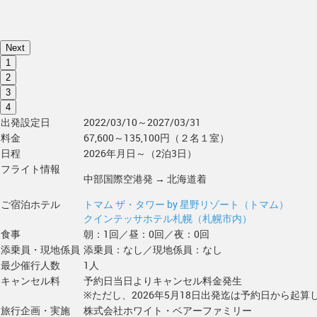
Next
1
2
3
4
出発設定日
2022/03/10～2027/03/31
料金
67,600～135,100円（２名１室）
日程
2026年月日～（2泊3日）
フライト情報
中部国際空港発 → 北海道着
ご宿泊ホテル
トマム ザ・タワー by 星野リゾート（トマム）
クインテッサホテル札幌（札幌市内）
食事
朝：1回／昼：0回／夜：0回
添乗員・現地係員
添乗員：なし／現地係員：なし
最少催行人数
1人
キャンセル料
予約日当日よりキャンセル料金発生
※ただし、2026年5月18日出発迄は予約日から起算し
旅行企画・実施
株式会社ホワイト・ベアーファミリー