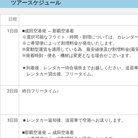
ツアースケジュール
日程
1日目
■成田空港発 → 那覇空港着
※選択可能なフライト・時間・割増については、カレンダ
※ご希望便によって割増料金が発生いたします。
※変動型運賃を適用している為、最安値便及び割増料金(最
※発着時刻・便名・機材は変更となる場合がございます。
★到着後、レンタカー待合場所までお越しください。送迎
レンタカー貸出後、フリータイム。
2日目
終日フリータイム♪
3日目
★レンタカー返却後、送迎車で空港へお送りします。
■那覇空港発 → 成田空港着