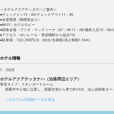
＜ホテルアクアチッタナハご案内＞
●チェックイン15：00/チェックアウト11：00
●全室禁煙（喫煙室あり）
●Wi-Fi：ホテルロビー
●朝食会場：ブリオ・マッティーナ（07：00-11：00/最終入店10：00/L.
●アクセス：ゆいレール・美栄橋駅から徒歩7分
●駐車場：1泊1,200円/台（60台/先着順/高さ制限1.55m）
ホテル情報
1、2泊目
ホテルアクアチッタナハ（泊港周辺エリア）
客室タイプ：スタンダードルーム
那覇市中心地に位置し、那覇空港から車で約15分、泊ふ頭旅客ター
このホテルの詳細データを見る