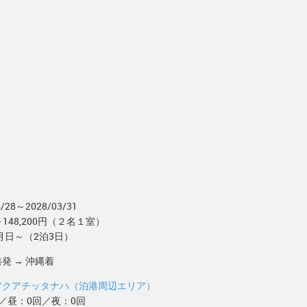
4/28～2028/03/31
0～148,200円（２名１室）
年月日～（2泊3日）
発 → 沖縄着
アクアチッタナハ（泊港周辺エリア）
／昼：0回／夜：0回