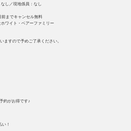
：なし／現地係員：なし
日前までキャンセル無料
社ホワイト・ベアーファミリー
いますので予めご了承ください。
予約がお得です♪
払い！