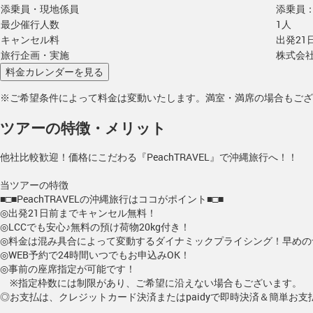
添乗員・現地係員
添乗員
最少催行人数
1人
キャンセル料
出発21
旅行企画・実施
株式会
※ご希望条件によって料金は変動いたします。満室・満席の場合もござ
ツアーの特徴・メリット
他社比較歓迎！価格にこだわる『PeachTRAVEL』で沖縄旅行へ！！
当ツアーの特徴
■□■PeachTRAVELの沖縄旅行はココがポイント■□■
◎出発21日前までキャンセル無料！
◎LCCでも安心♪無料の預け荷物20kg付き！
◎料金は混み具合によって変動するダイナミックプライシング！早めの
◎WEB予約で24時間いつでもお申込みOK！
◎事前の座席指定が可能です！
※指定枠数には制限があり、ご希望に沿えない場合もございます。
◎お支払は、クレジットカード決済またはpaidyで即時決済＆簡単お支