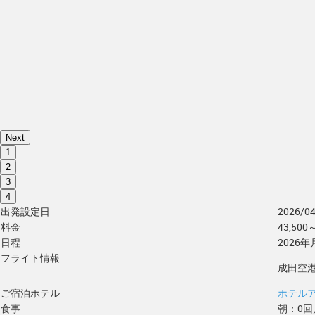
Next
1
2
3
4
出発設定日
2026/0
料金
43,50
日程
2026
フライト情報
成田空港
ご宿泊ホテル
ホテル
食事
朝：0回