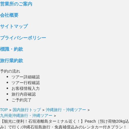
営業所のご案内
会社概要
サイトマップ
プライバシーポリシー
標識・約款
旅行業約款
予約の流れ
ツアー詳細確認
ツアー行程確認
お客様情報入力
旅行内容確認
ご予約完了
TOP
>
国内旅行トップ
>
沖縄旅行・沖縄ツアー
>
九州発沖縄旅行・沖縄ツアー
>
【観光に便利！石垣港離島ターミナル近く！】Peach［預け荷物20kg込
み］で行く♪沖縄石垣島旅行・免責補償込みのレンタカー付きプラン！