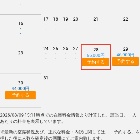
-
17
18
19
20
21
22
16
-
-
-
-
-
-
-
-
-
-
-
-
-
-
24
25
26
27
29
28
23
-
-
-
-
46,900円
56,000円
-
-
-
-
-
予約する
予約する
-
31
30
-
-
44,000円
予約する
2026/08/09 15:11時点での在庫料金情報より計算した、該当日、一人
あたりの料金を表示しています。
※最新の空席状況及び、正式な料金・内訳に関しては、「予約する」を
押した後に人数を確定後の画面にてご案内致します。