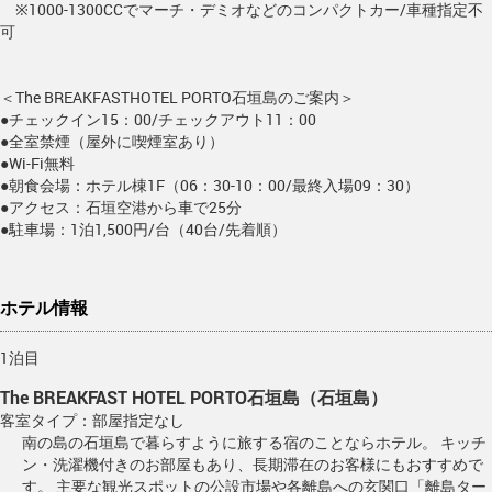
※1000-1300CCでマーチ・デミオなどのコンパクトカー/車種指定不
可
＜The BREAKFASTHOTEL PORTO石垣島のご案内＞
●チェックイン15：00/チェックアウト11：00
●全室禁煙（屋外に喫煙室あり）
●Wi-Fi無料
●朝食会場：ホテル棟1F（06：30-10：00/最終入場09：30）
●アクセス：石垣空港から車で25分
●駐車場：1泊1,500円/台（40台/先着順）
ホテル情報
1泊目
The BREAKFAST HOTEL PORTO石垣島（石垣島）
客室タイプ：部屋指定なし
南の島の石垣島で暮らすように旅する宿のことならホテル。 キッチ
ン・洗濯機付きのお部屋もあり、長期滞在のお客様にもおすすめで
す。 主要な観光スポットの公設市場や各離島への玄関口「離島ター