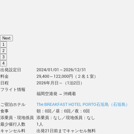
Next
1
2
3
4
出発設定日
2024/01/01～2026/12/31
料金
29,400～122,000円（２名１室）
日程
2026年月日～（1泊2日）
フライト情報
福岡空港発 → 沖縄着
ご宿泊ホテル
The BREAKFAST HOTEL PORTO石垣島（石垣島）
食事
朝：0回／昼：0回／夜：0回
添乗員・現地係員
添乗員：なし／現地係員：なし
最少催行人数
1人
キャンセル料
出発21日前までキャンセル無料