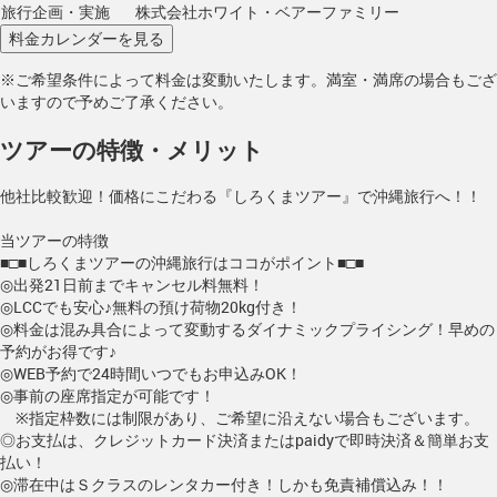
旅行企画・実施
株式会社ホワイト・ベアーファミリー
※ご希望条件によって料金は変動いたします。満室・満席の場合もござ
いますので予めご了承ください。
ツアーの特徴・メリット
他社比較歓迎！価格にこだわる『しろくまツアー』で沖縄旅行へ！！
当ツアーの特徴
■□■しろくまツアーの沖縄旅行はココがポイント■□■
◎出発21日前までキャンセル料無料！
◎LCCでも安心♪無料の預け荷物20kg付き！
◎料金は混み具合によって変動するダイナミックプライシング！早めの
予約がお得です♪
◎WEB予約で24時間いつでもお申込みOK！
◎事前の座席指定が可能です！
※指定枠数には制限があり、ご希望に沿えない場合もございます。
◎お支払は、クレジットカード決済またはpaidyで即時決済＆簡単お支
払い！
◎滞在中はＳクラスのレンタカー付き！しかも免責補償込み！！