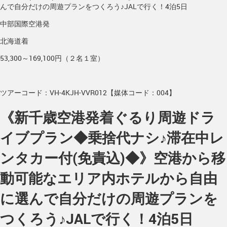
んで自分だけの周遊プランをつくろう♪JALで行く！4泊5日
中部国際空港発
北海道着
53,300～169,100円（２名１室）
ツアーコード：VH-4KJH-VVR012【媒体コード：004】
《新千歳空港発着ぐるり周遊ドラ
イブプラン◆乗捨代ナシ♪滞在中レ
ンタカー付(免責込)◆》空港から移
動可能なエリア内ホテルから自由
に選んで自分だけの周遊プランを
つくろう♪JALで行く！4泊5日