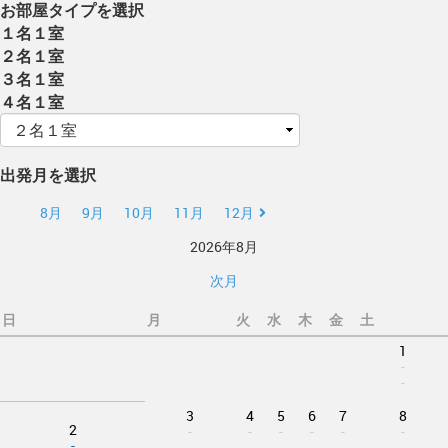
お部屋タイプを選択
１名１室
２名１室
３名１室
４名１室
出発月を選択
8月
9月
10月
11月
12月
2026年8月
次月
日
月
火
水
木
金
土
1
-
-
3
4
5
6
7
8
2
-
-
-
-
-
-
-
-
-
-
-
-
-