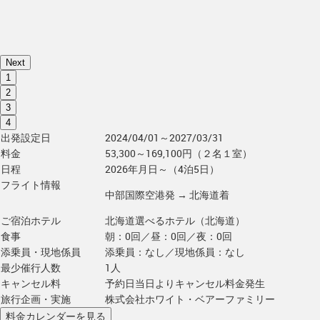
Next
1
2
3
4
出発設定日
2024/04/01～2027/03/31
料金
53,300～169,100円（２名１室）
日程
2026年月日～（4泊5日）
フライト情報
中部国際空港発 → 北海道着
ご宿泊ホテル
北海道選べるホテル（北海道）
食事
朝：0回／昼：0回／夜：0回
添乗員・現地係員
添乗員：なし／現地係員：なし
最少催行人数
1人
キャンセル料
予約日当日よりキャンセル料金発生
旅行企画・実施
株式会社ホワイト・ベアーファミリー