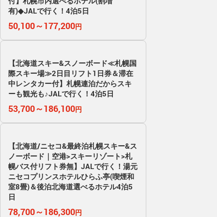
付】札幌市内選べるホテル(割増
有)◆JALで行く！4泊5日
50,100～177,200
円
【北海道スキー&スノーボード≪札幌国
際スキー場≫2日目リフト1日券＆滞在
中レンタカー付】札幌連泊だからスキ
ーも観光も♪JALで行く！4泊5日
53,700～186,100
円
【北海道/ニセコ&最終泊札幌スキー&ス
ノーボード｜空港>スキーリゾート>札
幌バス付リフト券無】JALで行く！湯元
ニセコプリンスホテルひらふ亭(喫煙和
室8畳)＆後泊北海道選べるホテル4泊5
日
78,700～186,300
円