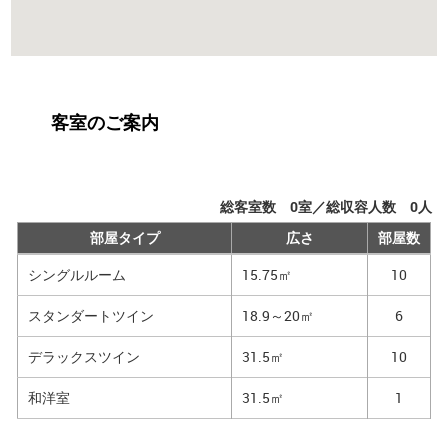
客室のご案内
総客室数
0
室／総収容人数
0
人
部屋タイプ
広さ
部屋数
シングルルーム
15.75㎡
10
スタンダートツイン
18.9～20㎡
6
デラックスツイン
31.5㎡
10
和洋室
31.5㎡
1