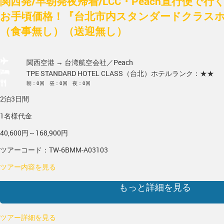
関西発/早朝発夜帰着/LCC・Peach直行便で
お手頃価格！『台北市内スタンダードクラスホ
（食事無し）（送迎無し）
関西空港 → 台湾
航空会社／Peach
TPE STANDARD HOTEL CLASS（台北）
ホテルランク：★★
朝：0回 昼：0回 夜：0回
2泊3日間
1名様代金
40,600円～168,900円
ツアーコード：TW-6BMM-A03103
ツアー内容を見る
もっと詳細を見る
ツアー詳細を見る