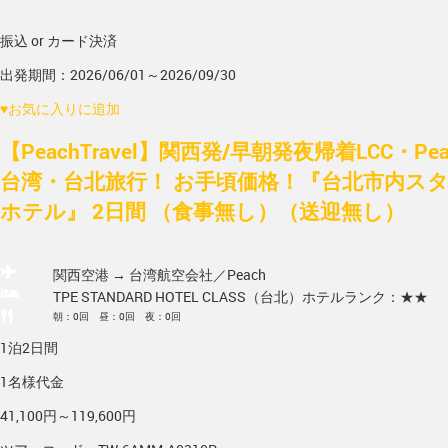
振込 or カード決済
出発期間：2026/06/01～2026/09/30
♥
お気に入りに追加
【PeachTravel】関西発/早朝発夜帰着LCC・P
台湾・台北旅行！ お手頃価格！『台北市内ス
ホテル』 2日間 （食事無し）（送迎無し）
関西空港 → 台湾
航空会社／Peach
TPE STANDARD HOTEL CLASS（台北）
ホテルランク：★★
朝：0回 昼：0回 夜：0回
1泊2日間
1名様代金
41,100円～119,600円