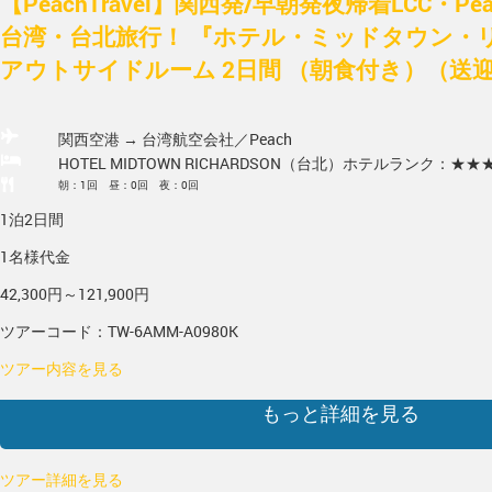
【PeachTravel】関西発/早朝発夜帰着LCC・P
台湾・台北旅行！ 『ホテル・ミッドタウン・
アウトサイドルーム 2日間 （朝食付き）（送
関西空港 → 台湾
航空会社／Peach
HOTEL MIDTOWN RICHARDSON（台北）
ホテルランク：★★
朝：1回 昼：0回 夜：0回
1泊2日間
1名様代金
42,300円～121,900円
ツアーコード：TW-6AMM-A0980K
ツアー内容を見る
もっと詳細を見る
ツアー詳細を見る