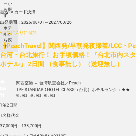
ーか
ら探
振込 or カード決済
す
出発期間：2026/08/01～2027/03/26
ホテ
♥
お気に入りに追加
ルか
ら探
【PeachTravel】関西発/早朝発夜帰着/LCC・
す
台湾・台北旅行！ お手頃価格！『台北市内ス
ホテル』 2日間 （食事無し）（送迎無し）
関西空港 → 台湾
航空会社／Peach
TPE STANDARD HOTEL CLASS（台北）
ホテルランク：★★
朝：0回 昼：0回 夜：0回
1泊2日間
1名様代金
37,000円～133,700円
ツアーコード：TW-6BMM-A0310E