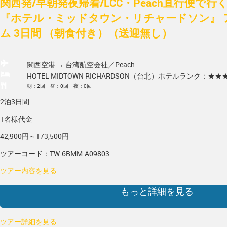
関西発/早朝発夜帰着/LCC・Peach直行便で
『ホテル・ミッドタウン・リチャードソン』 
ム 3日間 （朝食付き）（送迎無し）
関西空港 → 台湾
航空会社／Peach
HOTEL MIDTOWN RICHARDSON（台北）
ホテルランク：★★
朝：2回 昼：0回 夜：0回
2泊3日間
1名様代金
42,900円～173,500円
ツアーコード：TW-6BMM-A09803
ツアー内容を見る
もっと詳細を見る
ツアー詳細を見る