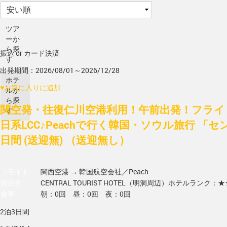
ツア
ーか
ら探
振込 or カード決済
す
出発期間：2026/08/01～2026/12/28
ホテ
♥
お気に入りに追加
ルか
ら探
関空発・往復仁川空港利用！午前出発！フライ
す
日系LCC♪Peachで行く韓国・ソウル旅行 「セ
日間 (送迎無) （送迎無し）
フライト
関西空港 → 韓国
航空会社／Peach
宿泊先
CENTRAL TOURIST HOTEL（明洞周辺）
ホテルランク：★
食事
朝：0回 昼：0回 夜：0回
2泊3日間