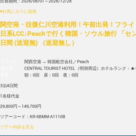
出発期間：2026/08/01～2026/12/28
♥
お気に入りに追加
関空発・往復仁川空港利用！午前出発！フライ
日系LCC♪Peachで行く韓国・ソウル旅行 「セ
日間 (送迎無) （送迎無し）
フライト
関西空港 → 韓国
航空会社／Peach
宿泊先
CENTRAL TOURIST HOTEL（明洞周辺）
ホテルランク：★
食事
朝：0回 昼：0回 夜：0回
3泊4日間
1名様代金
29,800円～149,700円
ツアーコード：KR-6BMM-A1110B
ツアー内容を見る