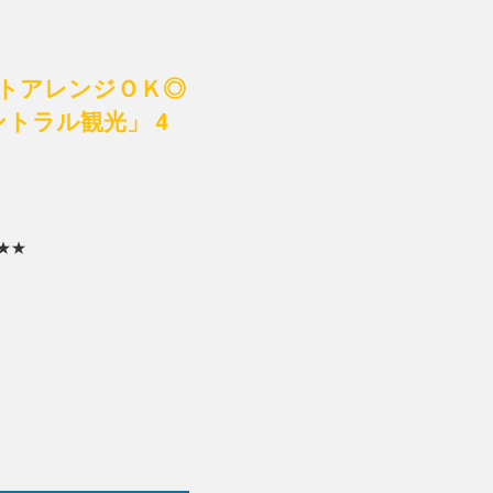
トアレンジＯＫ◎
ントラル観光」 4
★★