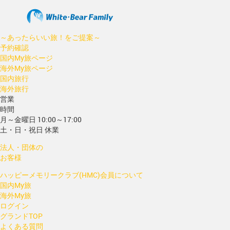
～あったらいい旅！をご提案～
予約確認
国内My旅ページ
海外My旅ページ
国内旅行
海外旅行
営業
時間
月～金曜日 10:00～17:00
土・日・祝日 休業
法人・団体の
お客様
ハッピーメモリークラブ(HMC)会員について
国内My旅
海外My旅
ログイン
グランドTOP
よくある質問