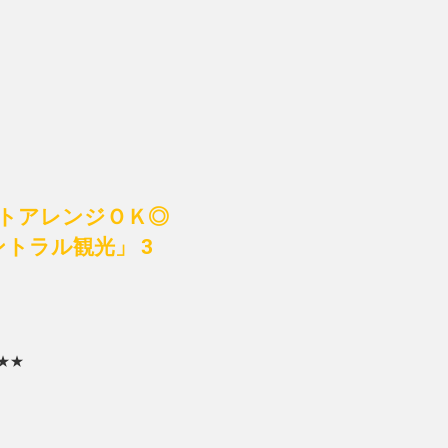
トアレンジＯＫ◎
ントラル観光」 3
★★