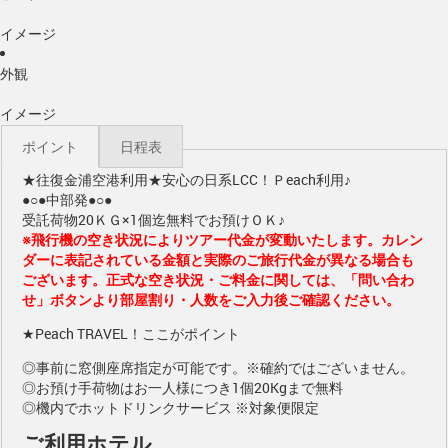
イメージ
外観
イメージ
ポイント
日程表
★往復金浦空港利用★安心の日系LCC！Ｐeach利用♪
●○●中部発●○●
受託荷物20ＫＧ×1個迄無料でお預けＯＫ♪
※飛行機の空き状況によりツアー代金が変動いたします。カレン
ダーに表記されている金額と実際のご旅行代金が異なる場合も
ございます。正式な空き状況・ご料金に関しては、「問い合わ
せ」ボタンより部屋割り・人数をご入力後ご確認ください。
★Peach TRAVEL！ここがポイント
◎事前に窓側座席指定が可能です。※確約ではございません。
◎お預け手荷物はお一人様につき1個20Kgまで無料
◎機内でホットドリンクサービス ※対象便限定
ご利用ホテル