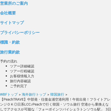
営業所のご案内
会社概要
サイトマップ
プライバシーポリシー
標識・約款
旅行業約款
予約の流れ
ツアー詳細確認
ツアー行程確認
お客様情報入力
旅行内容確認
ご予約完了
WBFトップ
>
海外旅行トップ
>
韓国旅行
>
【PeachTRAVE】中部発・往復金浦空港利用！午前出発！フライトアレ
ンジＯＫ◎日系LCC♪Peachで行く韓国・ソウル旅行 空港から乗換えな
しでアクセスが可能な「フォーポインツバイシェラトンソウル駅」 3日