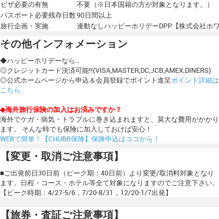
ビザ必要の有無
不要（※日本国籍の方が対象となります。）
パスポート必要残存日数
90日間以上
旅行企画・実施
連動なしハッピーホリデーDPP【株式会社ホ
その他インフォメーション
◆ハッピーホリデーなら…
◎クレジットカード決済可能!!(VISA,MASTER,DC,JCB,AMEX,DINERS)
◎公式ホームページから申込＆会員登録でポイント進呈
ポイント詳細は
こちら
◆海外旅行保険の加入はお済みですか？
海外でケガ・病気・トラブルに巻き込まれますと、莫大な費用がかかり
ます。 そんな時でも保険に加入しておけば安心！
WEBで簡単！【CHUBB保険】保険申込はココから！
【変更・取消ご注意事項】
■ご出発前日30日前（ピーク期：40日前）より変更/取消料対象となり
ます。日程・コース・ホテル等全て対象になりますのでご注意下さい。
【ピーク時期：4/27-5/6，7/20-8/31，12/20-1/7出発】
【旅券・査証ご注意事項】