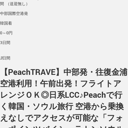
間 （送迎無し）
中部国際空港発
韓国着
0～0円
3日間
3
日間
【PeachTRAVE】中部発・往復金浦
空港利用！午前出発！フライトア
レンジＯＫ◎日系LCC♪Peachで行
く韓国・ソウル旅行 空港から乗換
えなしでアクセスが可能な「フォ