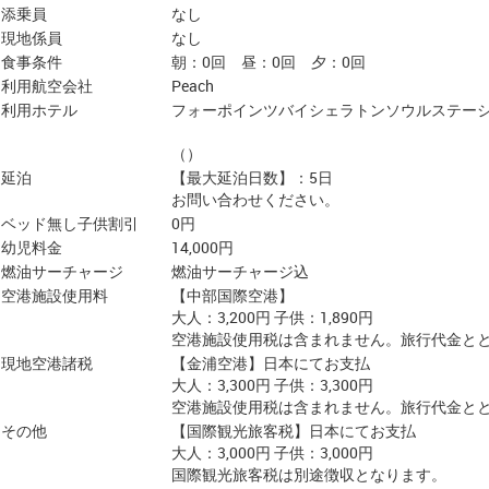
添乗員
なし
現地係員
なし
食事条件
朝：0回 昼：0回 夕：0回
利用航空会社
Peach
利用ホテル
フォーポインツバイシェラトンソウルステー
（）
延泊
【最大延泊日数】：5日
お問い合わせください。
ベッド無し子供割引
0円
幼児料金
14,000円
燃油サーチャージ
燃油サーチャージ込
空港施設使用料
【中部国際空港】
大人：3,200円 子供：1,890円
空港施設使用税は含まれません。旅行代金と
現地空港諸税
【金浦空港】日本にてお支払
大人：3,300円 子供：3,300円
空港施設使用税は含まれません。旅行代金と
その他
【国際観光旅客税】日本にてお支払
大人：3,000円 子供：3,000円
国際観光旅客税は別途徴収となります。