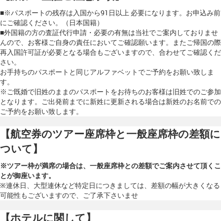
■※パスポートの残存は入国から91日以上 必要になります。お申込み前
にご確認ください。（日本国籍）
■外国籍の方の査証代行申請・必要の有無は当社でご案内しておりませ
んので、お客様ご自身の責任においてご確認願います。またご帰国の際
再入国許可証が必要となる場合もございますので、合わせてご確認くだ
さい。
お手持ちのパスポートと同じアルファベットでご予約をお願い致しま
す。
※ご既婚で旧姓のままのパスポートをお待ちのお客様は旧姓でのご参加
となります。ご出発前までに新姓に更新される場合は新姓のお名前での
ご予約をお願い致します。
【航空券のツアー座席枠と一般座席枠の差額に
ついて】
※ツアー枠が満席の場合は、一般座席枠との差額でご案内させて頂くこ
とが御座います。
※連休日、大型連休など特定日につきましては、差額の幅が大きくなる
可能性もございますので、ご了承下さいませ
【ホテルに関して】