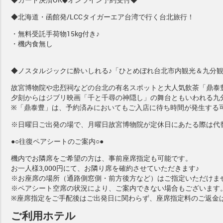
◆北海道・函館発/LCCタイガーエア台湾で行く台北旅行！
・無料受託手荷物15kg付き♪
・機内食無し
◆ノスタルジックに酔いしれる♪「ひとめぼれ台北市内観光＆九分観
故宮博物院や忠烈祠などの台北の有名スポットと大人気飲茶「鼎泰
夕刻からはジブリ映画「千と千尋の神隠し」の舞台ともいわれる九
※「鼎泰豊」は、予約済みにおいてもご入店に待ち時間が発生する
※日曜日ご出発の場で、月曜日故宮博物院が定休日にあたる際は代
●○往復ペアシートのご案内○●
機内でお隣席をご希望の方は、事前座席指定も可能です。
お一人様3,000円
にて、お隣り席を確約させていただきます♪
※お座席の場所（通路側窓側・前方後方など）はご指定いただけま
※ペアシート空席の状況により、ご案内できない場合もございます
※座席指定をご手配後はご出発日に関わらず、座席指定料のご返金
ご利用ホテル