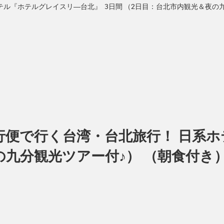
テル『ホテルグレイスリ―台北』 3日間 （2日目：台北市内観光＆夜の
直行便で行く台湾・台北旅行！ 日系
夜の九分観光ツアー付♪） （朝食付