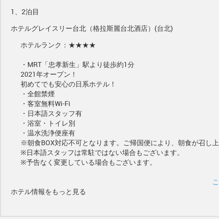
1、2泊目
ホテルグレイスリー台北（格拉斯麗台北酒店）(台北)
ホテルランク：★★★★
・MRT「忠孝新生」駅より徒歩約1分
2021年オープン！
初めてでも安心の日系ホテル！
・全館禁煙
・客室無料Wi-Fi
・日本語スタッフ有
・浴室・トイレ別
・温水洗浄便座有
※朝食BOX対応不可となります。ご帰国便により、朝食が召し
※日本語スタッフは常駐ではない場合もございます。
※予告なく変更している場合もございます。
こ
ホテル情報をもっと見る