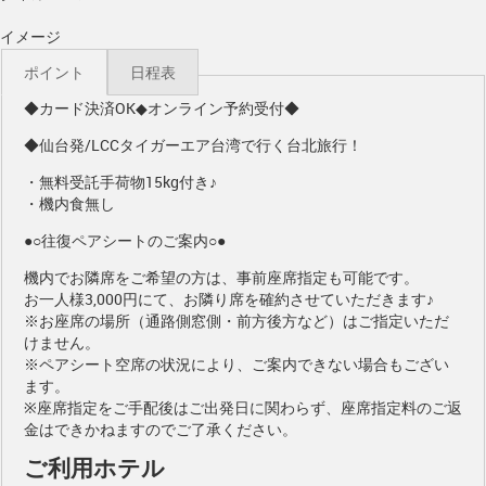
イメージ
ポイント
日程表
◆カード決済OK◆オンライン予約受付◆
◆仙台発/LCCタイガーエア台湾で行く台北旅行！
・無料受託手荷物15kg付き♪
・機内食無し
●○往復ペアシートのご案内○●
機内でお隣席をご希望の方は、事前座席指定も可能です。
お一人様3,000円
にて、お隣り席を確約させていただきます♪
※お座席の場所（通路側窓側・前方後方など）はご指定いただ
けません。
※ペアシート空席の状況により、ご案内できない場合もござい
ます。
※座席指定をご手配後はご出発日に関わらず、座席指定料のご返
金はできかねますのでご了承ください。
ご利用ホテル