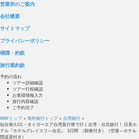
営業所のご案内
会社概要
サイトマップ
プライバシーポリシー
標識・約款
旅行業約款
予約の流れ
ツアー詳細確認
ツアー行程確認
お客様情報入力
旅行内容確認
ご予約完了
WBFトップ
>
海外旅行トップ
>
台湾旅行
>
仙台発/LCC・タイガーエア台湾直行便で行く台湾・台北旅行！ 日系ホ
テル『ホテルグレイスリ―台北』 3日間 （朝食付き）（空港⇔ホテル
間送迎付き）