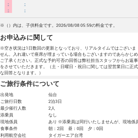
-
-
-
-
※（）内は、子供料金です。2026/08/08 05:59の料金です。
お申込みに関して
※空き状況は1日数回の更新となっており、リアルタイムではございま
せん。入れ違いで座席が埋まっている場合もございますのであらかじめ
ご了承ください。正式な予約可否の回答は弊社担当スタッフからお返事
をさせていただきます。（土・日曜日・祝日に関しては翌営業日に正式
な回答となります。）
ご旅行条件について
出発地
仙台
ご旅行日数
2泊3日
最少催行人数
2人
添乗員
なし
現地係員
あり ※添乗員は同行いたしませんが、現地係
食事条件
朝：2回 昼：0回 夕：0回
利用航空会社
タイガーエア台湾