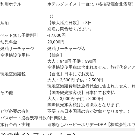
利用ホテル
ホテルグレイスリー台北（格拉斯麗台北酒店
（）
延泊
【最大延泊日数】：8日
別途お問合せください。
ベッド無し子供割引
-17,000円
幼児料金
20,000円
燃油サーチャージ
燃油サーチャージ込
空港施設使用料
【仙台】
大人：940円 子供：590円
空港施設使用税は含まれません。旅行代金と
現地空港諸税
【台北】日本にてお支払
大人：2,500円 子供：2,500円
現地空港諸費用は旅行代金に含まれません。
その他
【国際観光旅客税】日本にてお支払
大人：3,000円 子供：3,000円
国際観光旅客税は別途徴収となります。
ビザ必要の有無
不要（※日本国籍の方が対象となります。）
パスポート必要残存日数
0日間以上
旅行企画・実施
連動なしハッピーホリデーDPP【株式会社ホ