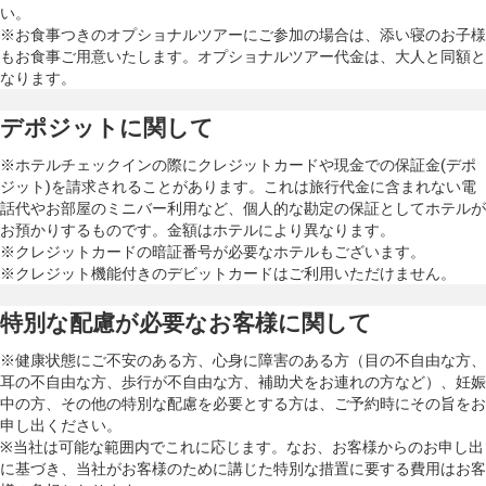
い。
※お食事つきのオプショナルツアーにご参加の場合は、添い寝のお子様
もお食事ご用意いたします。オプショナルツアー代金は、大人と同額と
なります。
デポジットに関して
※ホテルチェックインの際にクレジットカードや現金での保証金(デポ
ジット)を請求されることがあります。これは旅行代金に含まれない電
話代やお部屋のミニバー利用など、個人的な勘定の保証としてホテルが
お預かりするものです。金額はホテルにより異なります。
※クレジットカードの暗証番号が必要なホテルもございます。
※クレジット機能付きのデビットカードはご利用いただけません。
特別な配慮が必要なお客様に関して
※健康状態にご不安のある方、心身に障害のある方（目の不自由な方、
耳の不自由な方、歩行が不自由な方、補助犬をお連れの方など）、妊娠
中の方、その他の特別な配慮を必要とする方は、ご予約時にその旨をお
申し出ください。
※当社は可能な範囲内でこれに応じます。なお、お客様からのお申し出
に基づき、当社がお客様のために講じた特別な措置に要する費用はお客