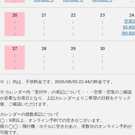
20
21
22
23
24
-
-
-
-
空席
-
-
-
-
95,8
-
-
-
-
(89,80
27
28
29
30
-
-
-
-
-
-
-
-
-
-
-
-
※（）内は、子供料金です。2026/08/05 22:44の料金です。
※ カレンダー内「受付中」の表記について・・・空席・空室のご確認
が必要な出発日となり、上記カレンダーよりご希望の日程をクリック
後、ご確認いただけます。
カレンダーの残数表記について
◯
：9席以上、オンライン予約での空きがございます。
残り◯◯
：飛行機・ホテルに空きがあり、実数分のオンライン予約が
可能です。