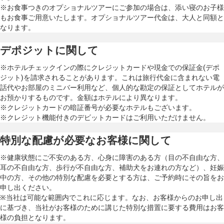
※お食事つきのオプショナルツアーにご参加の場合は、添い寝のお子様
もお食事ご用意いたします。オプショナルツアー代金は、大人と同額と
なります。
デポジットに関して
※ホテルチェックインの際にクレジットカードや現金での保証金(デポ
ジット)を請求されることがあります。これは旅行代金に含まれない電
話代やお部屋のミニバー利用など、個人的な勘定の保証としてホテルが
お預かりするものです。金額はホテルにより異なります。
※クレジットカードの暗証番号が必要なホテルもございます。
※クレジット機能付きのデビットカードはご利用いただけません。
特別な配慮が必要なお客様に関して
※健康状態にご不安のある方、心身に障害のある方（目の不自由な方、
耳の不自由な方、歩行が不自由な方、補助犬をお連れの方など）、妊娠
中の方、その他の特別な配慮を必要とする方は、ご予約時にその旨をお
申し出ください。
※当社は可能な範囲内でこれに応じます。なお、お客様からのお申し出
に基づき、当社がお客様のために講じた特別な措置に要する費用はお客
様の負担となります。