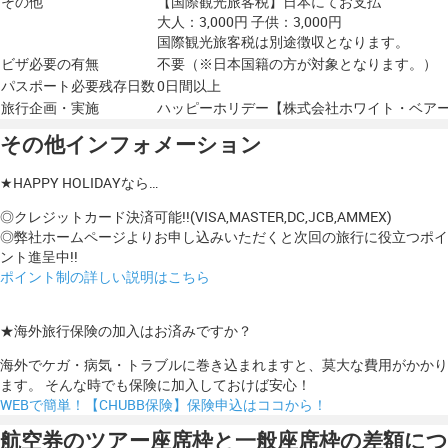
その他
【国際観光旅客税】日本にてお支払
大人：3,000円 子供：3,000円
国際観光旅客税は別途徴収となります。
ビザ必要の有無
不要（※日本国籍の方が対象となります。）
パスポート必要残存日数
0日間以上
旅行企画・実施
ハッピーホリデー【株式会社ホワイト・ベア
その他インフォメーション
★HAPPY HOLIDAYなら…
◎クレジットカード決済可能!!(VISA,MASTER,DC,JCB,AMMEX)
◎弊社ホームページよりお申し込みいただくと次回の旅行に役立つポイ
ント進呈中!!
ポイント制の詳しい説明はこちら
★海外旅行保険の加入はお済みですか？
海外でケガ・病気・トラブルに巻き込まれますと、莫大な費用がかかり
ます。 そんな時でも保険に加入しておけば安心！
WEBで簡単！【CHUBB保険】保険申込はココから！
航空券のツアー座席枠と一般座席枠の差額につ