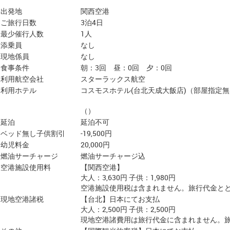
出発地
関西空港
ご旅行日数
3泊4日
最少催行人数
1人
添乗員
なし
現地係員
なし
食事条件
朝：3回 昼：0回 夕：0回
利用航空会社
スターラックス航空
利用ホテル
コスモスホテル(台北天成大飯店)（部屋指定
（）
延泊
延泊不可
ベッド無し子供割引
-19,500円
幼児料金
20,000円
燃油サーチャージ
燃油サーチャージ込
空港施設使用料
【関西空港】
大人：3,630円 子供：1,980円
空港施設使用税は含まれません。旅行代金と
現地空港諸税
【台北】日本にてお支払
大人：2,500円 子供：2,500円
現地空港諸費用は旅行代金に含まれません。