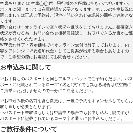
空席あり または 空席◯◯席
：飛行機のお座席は空きがございますが、
ホテルに関しましては在庫確認が必要となります。ホテルの空室状況に
関しましては正式ご予約後、現地へ問い合わせ確認後の回答ご連絡とな
ります。
問い合わせ
：オンラインで空き状況を反映をしておりません。都度空き
状況が異なる為、お問い合わせ後状況確認し、お取りできるか否かご連
絡をさせていただきます。
WEB受付終了
：表示価格でのオンライン受付は終了しております。内
容をアレンジ（※要追加代金）してご提案が出来る場合もありますの
で、ご希望の際はお電話にてお問合せください。
お申込みに関して
※お手持ちのパスポートと同じアルファベットでご予約ください。パス
ポートに記載されているローマ字名と1文字でも異なる場合は航空機に
ご搭乗いただけませんので十分にご注意ください。
※お申込み後の名前を含む変更は、一度ご予約をキャンセルしてからお
取り直しが必要となります。
※パスポート未取得もしくは申請中の場合でもお申し込み可能ですが、
パスポートに記載されているローマ字名通りにお申込みください。
ご旅行条件について