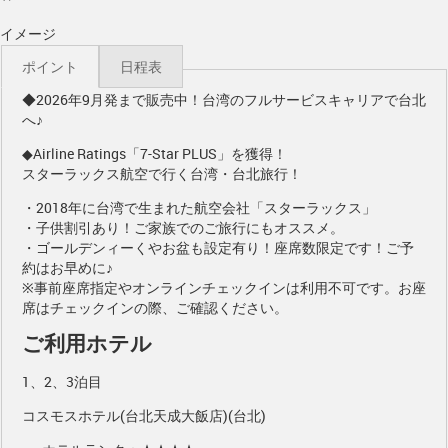
イメージ
ポイント
日程表
◆2026年9月発まで販売中！台湾のフルサービスキャリアで台北
へ♪
◆Airline Ratings「7-Star PLUS」を獲得！
スターラックス航空で行く台湾・台北旅行！
・2018年に台湾で生まれた航空会社「スターラックス」
・子供割引あり！ご家族でのご旅行にもオススメ。
・ゴールデンィーくやお盆も設定有り！座席数限定です！ご予
約はお早めに♪
※事前座席指定やオンラインチェックインは利用不可です。お座
席はチェックインの際、ご確認ください。
ご利用ホテル
1、2、3泊目
コスモスホテル(台北天成大飯店)(台北)