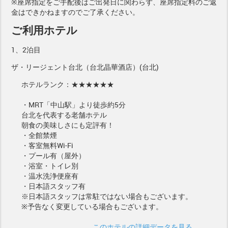
※座席指定をご手配後はご出発日に関わらず、座席指定料のご返
金はできかねますのでご了承ください。
ご利用ホテル
1、2泊目
ザ・リージェント台北（台北晶華酒店）(台北)
ホテルランク：★★★★★★
・MRT「中山駅」より徒歩約5分
台北を代表する老舗ホテル
朝食の美味しさにも定評有！
・全館禁煙
・客室無料Wi-Fi
・プール有（屋外）
・浴室・トイレ別
・温水洗浄便座有
・日本語スタッフ有
※日本語スタッフは常駐ではない場合もございます。
※予告なく変更している場合もございます。
このホテルの詳細データを見る