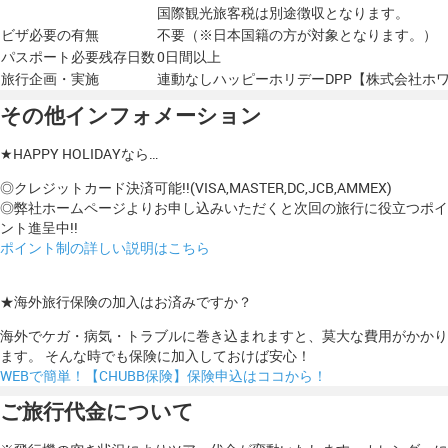
国際観光旅客税は別途徴収となります。
ビザ必要の有無
不要（※日本国籍の方が対象となります。）
パスポート必要残存日数
0日間以上
旅行企画・実施
連動なしハッピーホリデーDPP【株式会社ホ
その他インフォメーション
★HAPPY HOLIDAYなら…
◎クレジットカード決済可能!!(VISA,MASTER,DC,JCB,AMMEX)
◎弊社ホームページよりお申し込みいただくと次回の旅行に役立つポイ
ント進呈中!!
ポイント制の詳しい説明はこちら
★海外旅行保険の加入はお済みですか？
海外でケガ・病気・トラブルに巻き込まれますと、莫大な費用がかかり
ます。 そんな時でも保険に加入しておけば安心！
WEBで簡単！【CHUBB保険】保険申込はココから！
ご旅行代金について