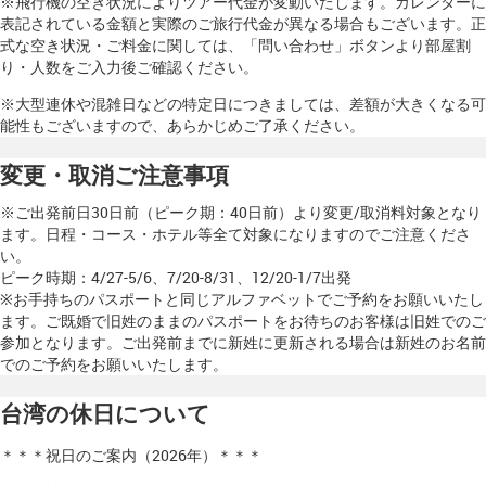
※飛行機の空き状況によりツアー代金が変動いたします。カレンダーに
表記されている金額と実際のご旅行代金が異なる場合もございます。正
式な空き状況・ご料金に関しては、「問い合わせ」ボタンより部屋割
り・人数をご入力後ご確認ください。
※大型連休や混雑日などの特定日につきましては、差額が大きくなる可
能性もございますので、あらかじめご了承ください。
変更・取消ご注意事項
※ご出発前日30日前（ピーク期：40日前）より変更/取消料対象となり
ます。日程・コース・ホテル等全て対象になりますのでご注意くださ
い。
ピーク時期：4/27-5/6、7/20-8/31、12/20-1/7出発
※お手持ちのパスポートと同じアルファベットでご予約をお願いいたし
ます。ご既婚で旧姓のままのパスポートをお待ちのお客様は旧姓でのご
参加となります。ご出発前までに新姓に更新される場合は新姓のお名前
でのご予約をお願いいたします。
台湾の休日について
＊＊＊祝日のご案内（2026年）＊＊＊