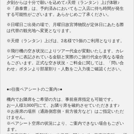
夕刻からは十分で願いを込めて♪天燈（ランタン）上げ体験♪
※「鼎泰豊」は、予約済みにおいてもご入店に待ち時間が発生
する可能性がございます。あらかじめご了承ください。
※日曜日ご出発の場で、月曜日故宮博物院が定休日にあたる際
は代替の観光地へ変更となります。
※天燈（ランタン）上げは、2名様で1個のご利用となります。
※飛行機の空き状況によりツアー代金が変動いたします。カレ
ンダーに表記されている金額と実際のご旅行代金が異なる場合
もございます。正式な空き状況・ご料金に関しては、「問い合
わせ」ボタンより部屋割り・人数をご入力後ご確認ください。
●○往復ペアシートのご案内○●
機内でお隣席をご希望の方は、事前座席指定も可能です。
お一人様3,000円
にて、お隣り席を確約させていただきます♪
※お座席の場所（通路側窓側・前方後方など）はご指定いただ
けません。
※ペアシート空席の状況により、ご案内できない場合もござい
ます。