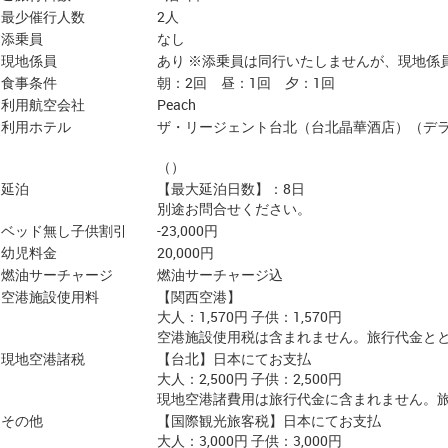
最少催行人数
2人
添乗員
なし
現地係員
あり ※添乗員は同行いたしませんが、現地係
食事条件
朝：2回 昼：1回 夕：1回
利用航空会社
Peach
利用ホテル
ザ・リージェント台北（台北晶華酒店）（デ
（）
延泊
【最大延泊日数】：8日
別途お問合せください。
ベッド無し子供割引
-23,000円
幼児料金
20,000円
燃油サーチャージ
燃油サーチャージ込
空港施設使用料
【関西空港】
大人：1,570円 子供：1,570円
空港施設使用税は含まれません。旅行代金と
現地空港諸税
【台北】日本にてお支払
大人：2,500円 子供：2,500円
現地空港諸費用は旅行代金に含まれません。
その他
【国際観光旅客税】日本にてお支払
大人：3,000円 子供：3,000円