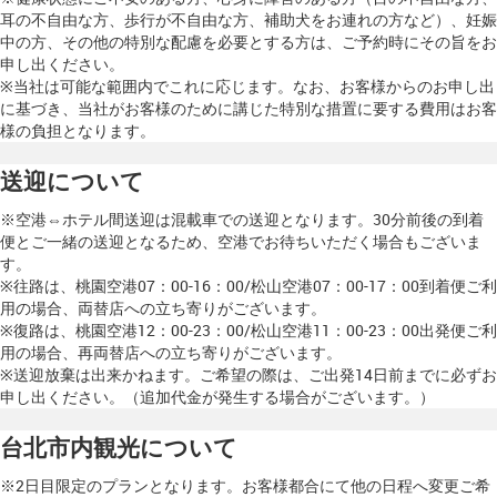
耳の不自由な方、歩行が不自由な方、補助犬をお連れの方など）、妊娠
中の方、その他の特別な配慮を必要とする方は、ご予約時にその旨をお
申し出ください。
※当社は可能な範囲内でこれに応じます。なお、お客様からのお申し出
に基づき、当社がお客様のために講じた特別な措置に要する費用はお客
様の負担となります。
送迎について
※空港⇔ホテル間送迎は混載車での送迎となります。30分前後の到着
便とご一緒の送迎となるため、空港でお待ちいただく場合もございま
す。
※往路は、桃園空港07：00-16：00/松山空港07：00-17：00到着便ご利
用の場合、両替店への立ち寄りがございます。
※復路は、桃園空港12：00-23：00/松山空港11：00-23：00出発便ご利
用の場合、再両替店への立ち寄りがございます。
※送迎放棄は出来かねます。ご希望の際は、ご出発14日前までに必ずお
申し出ください。（追加代金が発生する場合がございます。）
台北市内観光について
※2日目限定のプランとなります。お客様都合にて他の日程へ変更ご希