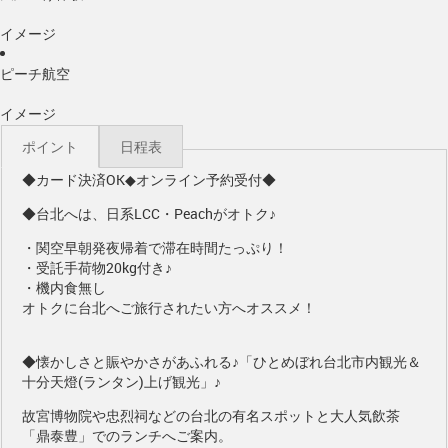
イメージ
ピーチ航空
イメージ
ポイント
日程表
◆カード決済OK◆オンライン予約受付◆
◆台北へは、日系LCC・Peachがオトク♪
・関空早朝発夜帰着で滞在時間たっぷり！
・受託手荷物20kg付き♪
・機内食無し
オトクに台北へご旅行されたい方へオススメ！
◆懐かしさと賑やかさがあふれる♪「ひとめぼれ台北市内観光＆
十分天燈(ランタン)上げ観光」♪
故宮博物院や忠烈祠などの台北の有名スポットと大人気飲茶
「鼎泰豊」でのランチへご案内。