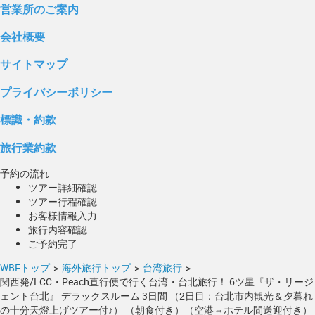
営業所のご案内
会社概要
サイトマップ
プライバシーポリシー
標識・約款
旅行業約款
予約の流れ
ツアー詳細確認
ツアー行程確認
お客様情報入力
旅行内容確認
ご予約完了
WBFトップ
>
海外旅行トップ
>
台湾旅行
>
関西発/LCC・Peach直行便で行く台湾・台北旅行！ 6ツ星『ザ・リージ
ェント台北』 デラックスルーム 3日間 （2日目：台北市内観光＆夕暮れ
の十分天燈上げツアー付♪） （朝食付き）（空港⇔ホテル間送迎付き）