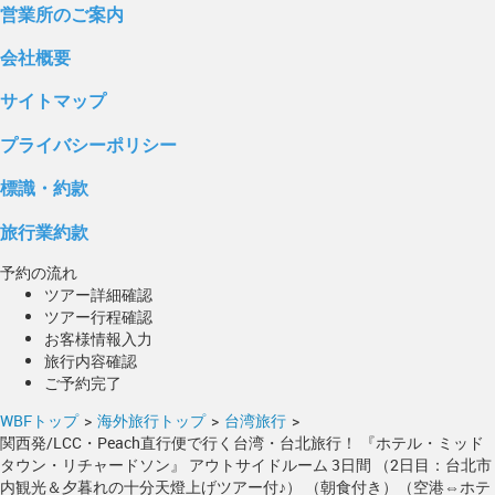
営業所のご案内
会社概要
サイトマップ
プライバシーポリシー
標識・約款
旅行業約款
予約の流れ
ツアー詳細確認
ツアー行程確認
お客様情報入力
旅行内容確認
ご予約完了
WBFトップ
>
海外旅行トップ
>
台湾旅行
>
関西発/LCC・Peach直行便で行く台湾・台北旅行！ 『ホテル・ミッド
タウン・リチャードソン』 アウトサイドルーム 3日間 （2日目：台北市
内観光＆夕暮れの十分天燈上げツアー付♪） （朝食付き）（空港⇔ホテ