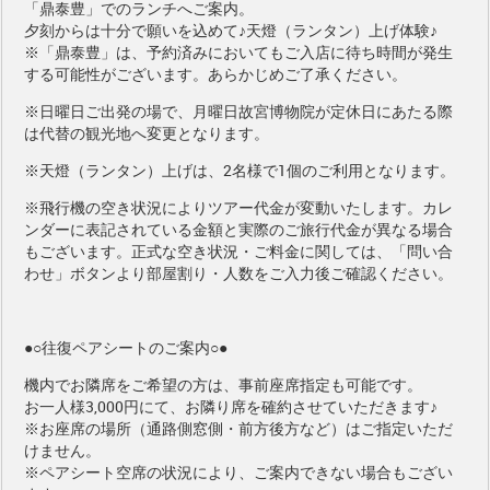
「鼎泰豊」でのランチへご案内。
夕刻からは十分で願いを込めて♪天燈（ランタン）上げ体験♪
※「鼎泰豊」は、予約済みにおいてもご入店に待ち時間が発生
する可能性がございます。あらかじめご了承ください。
※日曜日ご出発の場で、月曜日故宮博物院が定休日にあたる際
は代替の観光地へ変更となります。
※天燈（ランタン）上げは、2名様で1個のご利用となります。
※飛行機の空き状況によりツアー代金が変動いたします。カレ
ンダーに表記されている金額と実際のご旅行代金が異なる場合
もございます。正式な空き状況・ご料金に関しては、「問い合
わせ」ボタンより部屋割り・人数をご入力後ご確認ください。
●○往復ペアシートのご案内○●
機内でお隣席をご希望の方は、事前座席指定も可能です。
お一人様3,000円
にて、お隣り席を確約させていただきます♪
※お座席の場所（通路側窓側・前方後方など）はご指定いただ
けません。
※ペアシート空席の状況により、ご案内できない場合もござい