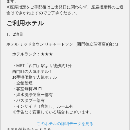
ます。
※座席指定をご手配後はご出発日に関わらず、座席指定料のご返
金はできかねますのでご了承ください。
ご利用ホテル
1、2泊目
ホテル ミッドタウン リチャードソン（西門德立莊酒店)(台北)
ホテルランク：★★★
・MRT「西門」駅より徒歩約1分
西門町の人気ホテル！
お手頃価格で人気ホテル
・全館禁煙
・客室無料Wi-Fi
・温水洗浄便座一部有
・バスタブ一部有
・インサイド（窓無し）ルーム有
※予告なく変更している場合もございます。
このホテルの詳細データを見る
ホテル情報をもっと見る