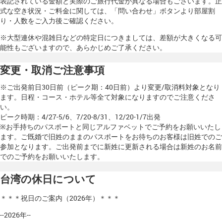
表記されている金額と実際のご旅行代金が異なる場合もございます。正
式な空き状況・ご料金に関しては、「問い合わせ」ボタンより部屋割
り・人数をご入力後ご確認ください。
※大型連休や混雑日などの特定日につきましては、差額が大きくなる可
能性もございますので、あらかじめご了承ください。
変更・取消ご注意事項
※ご出発前日30日前（ピーク期：40日前）より変更/取消料対象となり
ます。日程・コース・ホテル等全て対象になりますのでご注意くださ
い。
ピーク時期：4/27-5/6、7/20-8/31、12/20-1/7出発
※お手持ちのパスポートと同じアルファベットでご予約をお願いいたし
ます。ご既婚で旧姓のままのパスポートをお待ちのお客様は旧姓でのご
参加となります。ご出発前までに新姓に更新される場合は新姓のお名前
でのご予約をお願いいたします。
台湾の休日について
＊＊＊祝日のご案内（2026年）＊＊＊
--2026年--