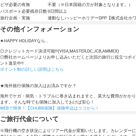
ビザ必要の有無
不要（※日本国籍の方が対象となります。）
パスポート必要残存日数
0日間以上
旅行企画・実施
連動なしハッピーホリデーDPP【株式会社ホ
その他インフォメーション
★HAPPY HOLIDAYなら…
◎クレジットカード決済可能!!(VISA,MASTER,DC,JCB,AMMEX)
◎弊社ホームページよりお申し込みいただくと次回の旅行に役立つポイ
ント進呈中!!
ポイント制の詳しい説明はこちら
★海外旅行保険の加入はお済みですか？
海外でケガ・病気・トラブルに巻き込まれますと、莫大な費用がかかり
ます。 そんな時でも保険に加入しておけば安心！
WEBで簡単！【CHUBB保険】保険申込はココから！
ご旅行代金について
※飛行機の空き状況によりツアー代金が変動いたします。カレンダーに