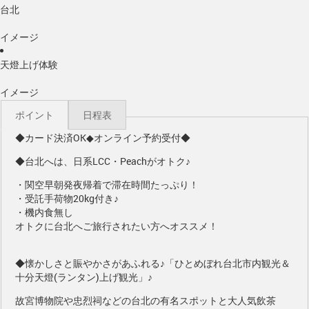
台北
イメージ
天燈上げ体験
イメージ
ポイント
日程表
◆カード決済OK◆オンライン予約受付◆
◆台北へは、日系LCC・Peachがオトク♪
・関空早朝発夜帰着で滞在時間たっぷり！
・受託手荷物20kg付き♪
・機内食無し
オトクに台北へご旅行されたい方へオススメ！
◆懐かしさと賑やかさがあふれる♪「ひとめぼれ台北市内観光＆
十分天燈(ランタン)上げ観光」♪
故宮博物院や忠烈祠などの台北の有名スポットと大人気飲茶