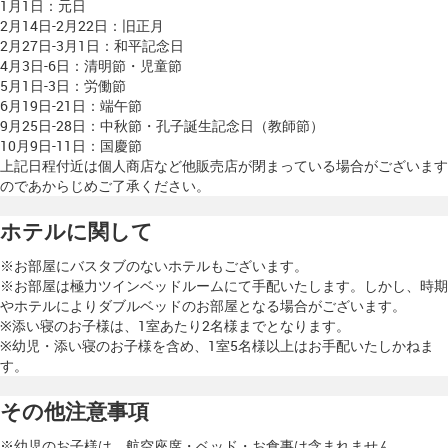
1月1日：元日
2月14日-2月22日：旧正月
2月27日-3月1日：和平記念日
4月3日-6日：清明節・児童節
5月1日-3日：労働節
6月19日-21日：端午節
9月25日-28日：中秋節・孔子誕生記念日（教師節）
10月9日-11日：国慶節
上記日程付近は個人商店など他販売店が閉まっている場合がございます
のであからじめご了承ください。
ホテルに関して
※お部屋にバスタブのないホテルもございます。
※お部屋は極力ツインベッドルームにて手配いたします。しかし、時期
やホテルによりダブルベッドのお部屋となる場合がございます。
※添い寝のお子様は、1室あたり2名様までとなります。
※幼児・添い寝のお子様を含め、1室5名様以上はお手配いたしかねま
す。
その他注意事項
※幼児のお子様は、航空座席・ベッド・お食事は含まれません。