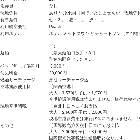
添乗員
なし
現地係員
あり ※添乗員は同行いたしませんが、現地係
食事条件
朝：2回 昼：1回 夕：1回
利用航空会社
Peach
利用ホテル
ホテル ミッドタウン リチャードソン（西門德
（）
延泊
【最大延泊日数】：8日
別途お問合せください。
ベッド無し子供割引
-8,000円
幼児料金
20,000円
燃油サーチャージ
燃油サーチャージ込
空港施設使用料
【関西空港】
大人：1,570円 子供：1,570円
空港施設使用税は含まれません。旅行代金と
現地空港諸税
【台北】日本にてお支払
大人：2,500円 子供：2,500円
現地空港諸費用は旅行代金に含まれません。
その他
【国際観光旅客税】日本にてお支払
大人：3,000円 子供：3,000円
国際観光旅客税は別途徴収となります。