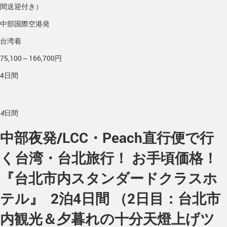
間送迎付き）
中部国際空港発
台湾着
75,100～166,700円
4日間
4
日間
中部夜発/LCC・Peach直行便で行
く台湾・台北旅行！ お手頃価格！
『台北市内スタンダードクラスホ
テル』 2泊4日間 （2日目：台北市
内観光＆夕暮れの十分天燈上げツ