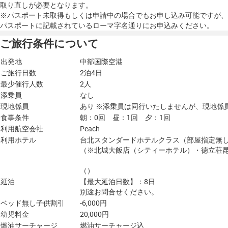
取り直しが必要となります。
※パスポート未取得もしくは申請中の場合でもお申し込み可能ですが、
パスポートに記載されているローマ字名通りにお申込みください。
ご旅行条件について
出発地
中部国際空港
ご旅行日数
2泊4日
最少催行人数
2人
添乗員
なし
現地係員
あり ※添乗員は同行いたしませんが、現地係
食事条件
朝：0回 昼：1回 夕：1回
利用航空会社
Peach
利用ホテル
台北スタンダードホテルクラス（部屋指定無
（※北城大飯店（シティーホテル）・徳立荘昆
（）
延泊
【最大延泊日数】：8日
別途お問合せください。
ベッド無し子供割引
-6,000円
幼児料金
20,000円
燃油サーチャージ
燃油サーチャージ込