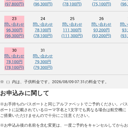
(97,800円)
(96,300円)
(78,100円)
(75,100円)
(96
23
24
25
26
問い合わせ
問い合わせ
問い合わせ
問い合わせ
問い
96,300円
78,100円
111,300円
93,200円
93
(96,300円)
(78,100円)
(111,300円)
(93,200円)
(93
30
31
問い合わせ
問い合わせ
78,100円
79,300円
(78,100円)
(79,300円)
※（）内は、子供料金です。2026/08/09 07:31の料金です。
お申込みに関して
※お手持ちのパスポートと同じアルファベットでご予約ください。パス
ポートに記載されているローマ字名と1文字でも異なる場合は航空機に
ご搭乗いただけませんので十分にご注意ください。
※お申込み後の名前を含む変更は、一度ご予約をキャンセルしてからお