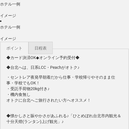
ホテル一例
イメージ
ホテル一例
イメージ
ポイント
日程表
◆カード決済OK◆オンライン予約受付◆
◆台北へは、日系LCC・Peachがオトク♪
・セントレア夜発早朝着だから仕事・学校帰りやそのまま仕
事・学校でもOK！
・受託手荷物20kg付き♪
・機内食無し
オトクに台北へご旅行されたい方へオススメ！
◆懐かしさと賑やかさがあふれる♪「ひとめぼれ台北市内観光＆
十分天燈(ランタン)上げ観光」♪