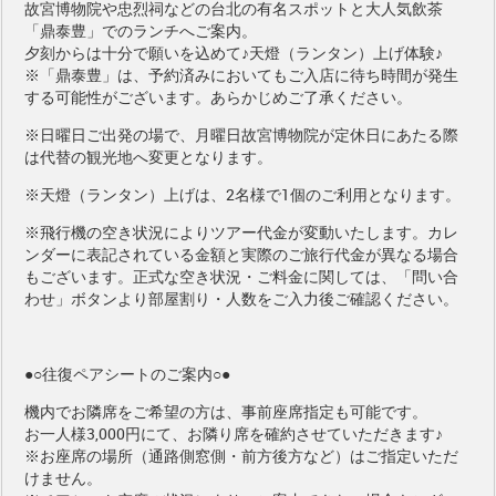
故宮博物院や忠烈祠などの台北の有名スポットと大人気飲茶
「鼎泰豊」でのランチへご案内。
夕刻からは十分で願いを込めて♪天燈（ランタン）上げ体験♪
※「鼎泰豊」は、予約済みにおいてもご入店に待ち時間が発生
する可能性がございます。あらかじめご了承ください。
※日曜日ご出発の場で、月曜日故宮博物院が定休日にあたる際
は代替の観光地へ変更となります。
※天燈（ランタン）上げは、2名様で1個のご利用となります。
※飛行機の空き状況によりツアー代金が変動いたします。カレ
ンダーに表記されている金額と実際のご旅行代金が異なる場合
もございます。正式な空き状況・ご料金に関しては、「問い合
わせ」ボタンより部屋割り・人数をご入力後ご確認ください。
●○往復ペアシートのご案内○●
機内でお隣席をご希望の方は、事前座席指定も可能です。
お一人様3,000円
にて、お隣り席を確約させていただきます♪
※お座席の場所（通路側窓側・前方後方など）はご指定いただ
けません。