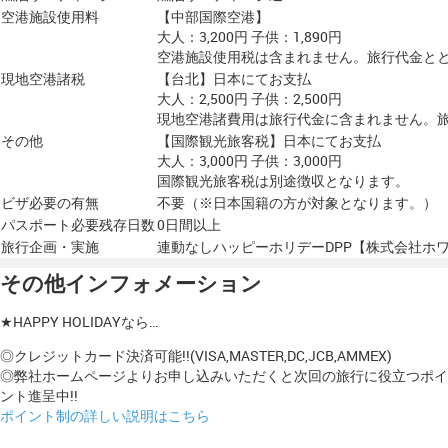
空港施設使用料
【中部国際空港】
大人：3,200円 子供：1,890円
空港施設使用税は含まれません。旅行代金と
現地空港諸税
【台北】日本にてお支払
大人：2,500円 子供：2,500円
現地空港諸費用は旅行代金に含まれません。
その他
【国際観光旅客税】日本にてお支払
大人：3,000円 子供：3,000円
国際観光旅客税は別途徴収となります。
ビザ必要の有無
不要（※日本国籍の方が対象となります。）
パスポート必要残存日数
0日間以上
旅行企画・実施
連動なしハッピーホリデーDPP【株式会社ホ
その他インフォメーション
★HAPPY HOLIDAYなら…
◎クレジットカード決済可能!!(VISA,MASTER,DC,JCB,AMMEX)
◎弊社ホームページよりお申し込みいただくと次回の旅行に役立つポイ
ント進呈中!!
ポイント制の詳しい説明はこちら