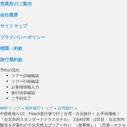
営業所のご案内
会社概要
サイトマップ
プライバシーポリシー
標識・約款
旅行業約款
予約の流れ
ツアー詳細確認
ツアー行程確認
お客様情報入力
旅行内容確認
ご予約完了
WBFトップ
>
海外旅行トップ
>
台湾旅行
>
中部夜発/LCC・Peach直行便で行く台湾・台北旅行！ お手頃価格！
『台北市内スタンダードクラスホテル』 2泊4日間 （2日目：台北市内
観光＆夕暮れの十分天燈上げツアー付♪） （食事無し）（空港⇔ホテル