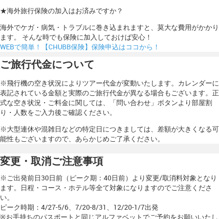
★海外旅行保険の加入はお済みですか？
海外でケガ・病気・トラブルに巻き込まれますと、莫大な費用がかかり
ます。 そんな時でも保険に加入しておけば安心！
WEBで簡単！【CHUBB保険】保険申込はココから！
ご旅行代金について
※飛行機の空き状況によりツアー代金が変動いたします。カレンダーに
表記されている金額と実際のご旅行代金が異なる場合もございます。正
式な空き状況・ご料金に関しては、「問い合わせ」ボタンより部屋割
り・人数をご入力後ご確認ください。
※大型連休や混雑日などの特定日につきましては、差額が大きくなる可
能性もございますので、あらかじめご了承ください。
変更・取消ご注意事項
※ご出発前日30日前（ピーク期：40日前）より変更/取消料対象となり
ます。日程・コース・ホテル等全て対象になりますのでご注意くださ
い。
ピーク時期：4/27-5/6、7/20-8/31、12/20-1/7出発
※お手持ちのパスポートと同じアルファベットでご予約をお願いいたし