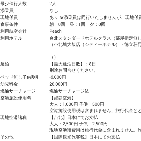
最少催行人数
2人
添乗員
なし
現地係員
あり ※添乗員は同行いたしませんが、現地係
食事条件
朝：0回 昼：1回 夕：0回
利用航空会社
Peach
利用ホテル
台北スタンダードホテルクラス（部屋指定無
（※北城大飯店（シティーホテル）・徳立荘昆
（）
延泊
【最大延泊日数】：8日
別途お問合せください。
ベッド無し子供割引
-6,000円
幼児料金
20,000円
燃油サーチャージ
燃油サーチャージ込
空港施設使用料
【那覇空港】
大人：1,000円 子供：500円
空港施設使用税は含まれません。旅行代金と
現地空港諸税
【台北】日本にてお支払
大人：2,500円 子供：2,500円
現地空港諸費用は旅行代金に含まれません。
その他
【国際観光旅客税】日本にてお支払