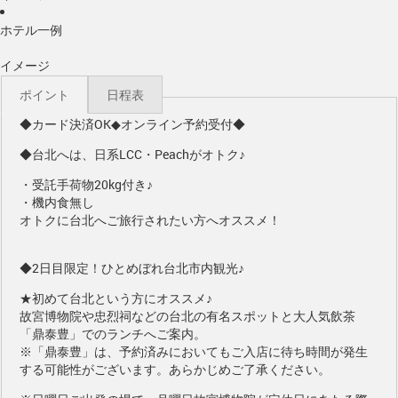
ホテル一例
イメージ
ポイント
日程表
◆カード決済OK◆オンライン予約受付◆
◆台北へは、日系LCC・Peachがオトク♪
・受託手荷物20kg付き♪
・機内食無し
オトクに台北へご旅行されたい方へオススメ！
◆2日目限定！ひとめぼれ台北市内観光♪
★初めて台北という方にオススメ♪
故宮博物院や忠烈祠などの台北の有名スポットと大人気飲茶
「鼎泰豊」でのランチへご案内。
※「鼎泰豊」は、予約済みにおいてもご入店に待ち時間が発生
する可能性がございます。あらかじめご了承ください。