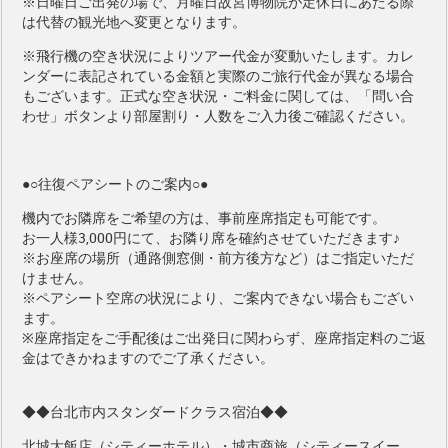
※日曜日ご出発の場で、月曜日故宮博物院が定休日にあたる際
は代替の観光地へ変更となります。
※飛行機の空き状況によりツアー代金が変動いたします。カレ
ンダーに表記されている金額と実際のご旅行代金が異なる場合
もございます。正式な空き状況・ご料金に関しては、「問い合
わせ」ボタンより部屋割り・人数をご入力後ご確認ください。
●○往復ペアシートのご案内○●
機内でお隣席をご希望の方は、事前座席指定も可能です。
お一人様3,000円
にて、お隣り席を確約させていただきます♪
※お座席の場所（通路側窓側・前方後方など）はご指定いただ
けません。
※ペアシート空席の状況により、ご案内できない場合もござい
ます。
※座席指定をご手配後はご出発日に関わらず、座席指定料のご返
金はできかねますのでご了承ください。
◆◆台北市内スタンダードクラス宿泊◆◆
北城大飯店（シティーホテル）・城市商旅（シティースイー