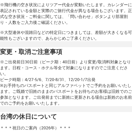
※飛行機の空き状況によりツアー代金が変動いたします。カレンダーに
表記されている金額と実際のご旅行代金が異なる場合もございます。正
式な空き状況・ご料金に関しては、「問い合わせ」ボタンより部屋割
り・人数をご入力後ご確認ください。
※大型連休や混雑日などの特定日につきましては、差額が大きくなる可
能性もございますので、あらかじめご了承ください。
変更・取消ご注意事項
※ご出発前日30日前（ピーク期：40日前）より変更/取消料対象となり
ます。日程・コース・ホテル等全て対象になりますのでご注意くださ
い。
ピーク時期：4/27-5/6、7/20-8/31、12/20-1/7出発
※お手持ちのパスポートと同じアルファベットでご予約をお願いいたし
ます。ご既婚で旧姓のままのパスポートをお待ちのお客様は旧姓でのご
参加となります。ご出発前までに新姓に更新される場合は新姓のお名前
でのご予約をお願いいたします。
台湾の休日について
＊＊＊祝日のご案内（2026年）＊＊＊