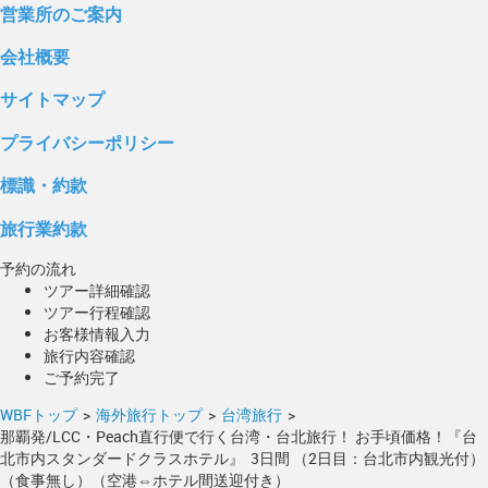
営業所のご案内
会社概要
サイトマップ
プライバシーポリシー
標識・約款
旅行業約款
予約の流れ
ツアー詳細確認
ツアー行程確認
お客様情報入力
旅行内容確認
ご予約完了
WBFトップ
>
海外旅行トップ
>
台湾旅行
>
那覇発/LCC・Peach直行便で行く台湾・台北旅行！ お手頃価格！『台
北市内スタンダードクラスホテル』 3日間 （2日目：台北市内観光付）
（食事無し）（空港⇔ホテル間送迎付き）