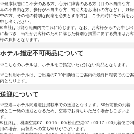
※健康状態にご不安のある方、心身に障害のある方（目の不自由な方、
耳の不自由な方、歩行が不自由な方、補助犬をお連れの方など）、妊娠
中の方、その他の特別な配慮を必要とする方は、ご予約時にその旨をお
申し出ください。
※当社は可能な範囲内でこれに応じます。なお、お客様からのお申し出
に基づき、当社がお客様のために講じた特別な措置に要する費用はお客
様の負担となります。
ホテル指定不可商品について
※こちらのホテルは、ホテルをご指定いただけない商品となります。
※ご利用ホテルは、ご出発の7-10日前頃にご案内の最終日程表でのご案
内となります。
送迎について
※空港⇔ホテル間送迎は混載車での送迎となります。30分前後の到着
便とご一緒の送迎となるため、空港でお待ちいただく場合もございま
す。
※往路は、桃園空港07：00-16：00/松山空港07：00-17：00到着便ご利
用の場合、両替店への立ち寄りがございます。