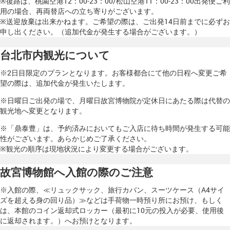
※復路は、桃園空港12：00-23：00/松山空港11：00-23：00出発便ご利
用の場合、再両替店への立ち寄りがございます。
※送迎放棄は出来かねます。ご希望の際は、ご出発14日前までに必ずお
申し出ください。（追加代金が発生する場合がございます。）
台北市内観光について
※2日目限定のプランとなります。お客様都合にて他の日程へ変更ご希
望の際は、追加代金が発生いたします。
※日曜日ご出発の場で、月曜日故宮博物院が定休日にあたる際は代替の
観光地へ変更となります。
※「鼎泰豊」は、予約済みにおいてもご入店に待ち時間が発生する可能
性がございます。あらかじめご了承ください。
※観光の順序は現地状況により変更する場合がございます。
故宮博物館へ入館の際のご注意
※入館の際、≪リュックサック、旅行カバン、スーツケース（A4サイ
ズを超える身の回り品）≫などは手荷物一時預り所にお預け、もしく
は、本館のコイン返却式ロッカー（最初に10元の投入が必要、使用後
に返却されます。）へお預けとなります。