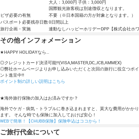
大人：3,000円 子供：3,000円
国際観光旅客税は別途徴収となります。
ビザ必要の有無
不要（※日本国籍の方が対象となります。）
パスポート必要残存日数
0日間以上
旅行企画・実施
連動なしハッピーホリデーDPP【株式会社ホ
その他インフォメーション
★HAPPY HOLIDAYなら…
◎クレジットカード決済可能!!(VISA,MASTER,DC,JCB,AMMEX)
◎弊社ホームページよりお申し込みいただくと次回の旅行に役立つポイ
ント進呈中!!
ポイント制の詳しい説明はこちら
★海外旅行保険の加入はお済みですか？
海外でケガ・病気・トラブルに巻き込まれますと、莫大な費用がかかり
ます。 そんな時でも保険に加入しておけば安心！
WEBで簡単！【CHUBB保険】保険申込はココから！
ご旅行代金について